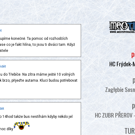
t
toupíme konečně. Ta pomoc od rozhodčích
ase co je fakt hlína, to jsou ti diváci tam. Když
ostele
p
HC Frýdek-
ědět
u do Třebíče. Na zítra máme ještě 10 volných
p
 brzo, přijeďte autama. Kluci budou potřebovat
Zagłębie Sosn
p
dět
HC ZUBR PŘEROV - :
 14hod takže bus nestíhám kdyby někdo jel
TUR
moc díky