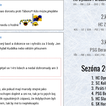
JIH - : - FMI | ZLN - : - CHO | TŘE - 
ět
as dorostu proti Táboru!!! Kdo může,přejděte
2.
HC Z
opravdu o hodně
KOL - : - LIT | SOK - : - PCE | VSE - 
t
3.
erý bavil a dokonce se i vyhrálo za 3 body. Jen
PSG Beran
e chyběl Kudělka nebo větším přísunem
TŘE - : - FMI | KOL - : - SOK | PCE - 
Sezóna 2
 přijel ve 14 ti lidech a nedal dohromady ani 3
1.
HC Dyn
2.
SC Kol
3.
Piráti
, ale pokud mají marody stejně jako
4.
PSG Be
hopni doplnit a oni ne, tak je to jejich boj.
5.
HC Sla
olik vypuštěných zápasů, že ikdybychom byli
6.
SK Hor
řem, tak by mě to nepřekvapilo.