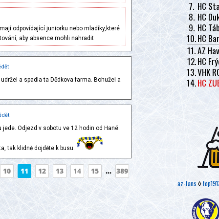
7.
HC Sta
8.
HC Duk
9.
HC Tá
mají odpovídající juniorku nebo mladíky,které
10.
HC Ban
tování, aby absence mohli nahradit
11.
AZ Hav
12.
HC Frý
dět
13.
VHK R
14.
HC ZU
 udržel a spadla ta Dědkova farma. Bohužel a
ědět
 jede. Odjezd v sobotu ve 12 hodin od Hané.
, tak klidně dojděte k busu.
10
11
12
13
14
15
...
389
az-fans
◊
fop191