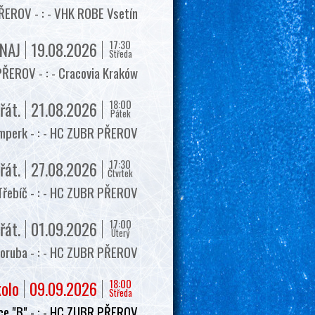
EROV - : - VHK ROBE Vsetín
17:30
NAJ
19.08.2026
Středa
ŘEROV - : - Cracovia Kraków
18:00
řát.
21.08.2026
Pátek
mperk - : - HC ZUBR PŘEROV
17:30
řát.
27.08.2026
Čtvrtek
Třebíč - : - HC ZUBR PŘEROV
17:00
řát.
01.09.2026
Úterý
oruba - : - HC ZUBR PŘEROV
18:00
kolo
09.09.2026
Středa
e "B" - : - HC ZUBR PŘEROV