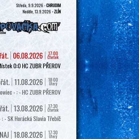
Středa, 9.9.2026 -
CHRUDIM
Neděle, 13.9.2026
- ZLÍN
17:00
řát.
06.08.2026
Čtvrtek
Místek 0:0 HC ZUBR PŘEROV
18:00
řát.
11.08.2026
Úterý
owiec - : - HC ZUBR PŘEROV
17:30
řát.
13.08.2026
Čtvrtek
 - SK Horácká Slavia Třebíč
17:30
NAJ
18.08.2026
Úterý