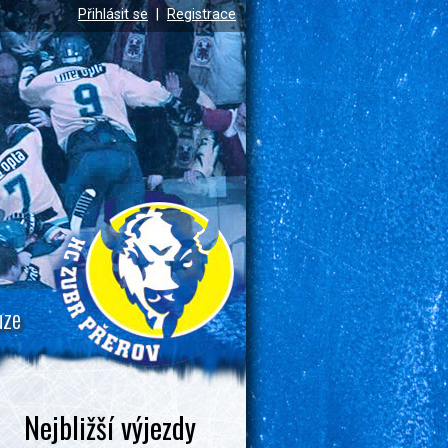
Přihlásit se
|
Registrace
uze
Nejbližší výjezdy