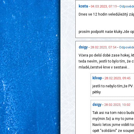
kosta
-
-
04.03.2023, 07:19
Odpověd
Dnes ve 12 hodin veledůležitý záp
prosím podpořit naše kluky.Jde 
dsigy
-
-
28.02.2023, 07:54
Odpovědě
Včera po delší době zase hokej, kt
teda nevím, jestli to bylo tím, ž
mladé,čerstvé krve v sestavě...
kilvap
-
28.02.2023, 09:45
jestli to nebylo tím,že PV
pětky
dsigy
-
28.02.2023, 10:02
Tak asi na tom něco bude
my(min.5x) a my to jsme sc
Navíc letos jsme viděli t
opět "solidární" ze soupe