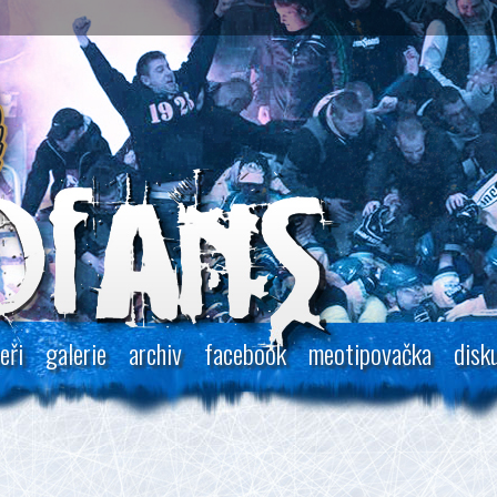
eři
galerie
archiv
facebook
meotipovačka
disk