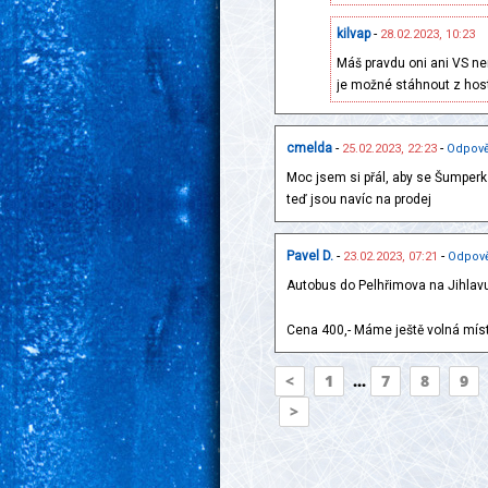
kilvap
-
28.02.2023, 10:23
Máš pravdu oni ani VS ne
je možné stáhnout z hos
cmelda
-
-
25.02.2023, 22:23
Odpově
Moc jsem si přál, aby se Šumperk
teď jsou navíc na prodej
Pavel D.
-
-
23.02.2023, 07:21
Odpov
Autobus do Pelhřimova na Jihlavu
Cena 400,- Máme ještě volná místa
<
1
...
7
8
9
>