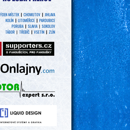
ÝDEK-MÍSTEK
|
CHOMUTOV
|
JIHLAVA
KOLÍN
|
LITOMĚŘICE
|
PARDUBICE
PORUBA
|
SLAVIA
|
SOKOLOV
TÁBOR
|
TŘEBÍČ
|
VSETÍN
|
ZLÍN