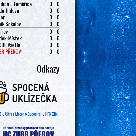
dion Litoměřice
0
0
la Jihlava
0
0
bor
0
0
ík Sokolov
0
0
ířov
0
0
dek-Místek
0
0
OBE Vsetín
0
0
BR PŘEROV
0
0
Odkazy
3
◊
Ultras Motor
◊
Ovcomrdi
◊
HFC Zlín