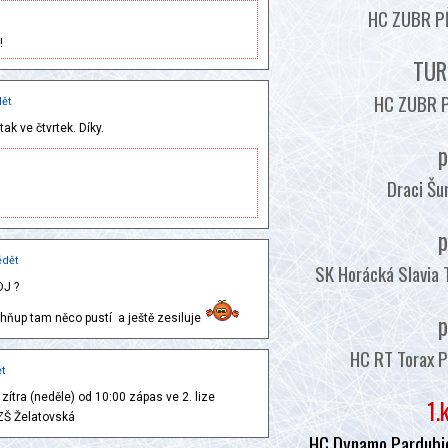
HC ZUBR PŘ
!
TUR
HC ZUBR P
ět
ak ve čtvrtek. Díky.
p
Draci Šu
p
dět
SK Horácká Slavia 
DJ ?
p
 hňup tam něco pustí a ještě zesiluje
HC RT Torax P
t
ítra (neděle) od 10:00 zápas ve 2. lize
1.
 ZŠ Želatovská
HC Dynamo Pardubic