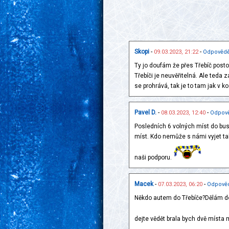
Skopi
-
-
09.03.2023, 21:22
Odpovědě
Ty jo doufám že přes Třebíč pos
Třebíči je neuvěřitelná. Ale teda z
se prohrává, tak je to tam jak v k
Pavel D.
-
-
08.03.2023, 12:40
Odpov
Posledních 6 volných míst do bus
míst. Kdo nemůže s námi vyjet tak
naši podporu.
Macek
-
-
07.03.2023, 06:20
Odpově
Někdo autem do Třebíče?Dělám do
dejte vědět brala bych dvě místa 