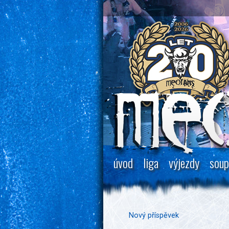
úvod
liga
výjezdy
soup
Nový příspěvek