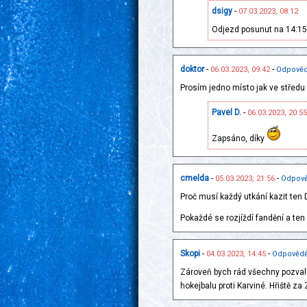
dsigy
-
07.03.2023, 08:12
Odjezd posunut na 14:15
doktor
-
-
06.03.2023, 09:42
Odpověd
Prosím jedno místo jak ve středu t
Pavel D.
-
06.03.2023, 20:55
Zapsáno, díky
cmelda
-
-
05.03.2023, 21:56
Odpově
Proč musí každý utkání kazit ten 
Pokaždé se rozjíždí fandění a ten
Skopi
-
-
04.03.2023, 14:45
Odpovědě
Zároveň bych rád všechny pozval z
hokejbalu proti Karviné. Hřiště za