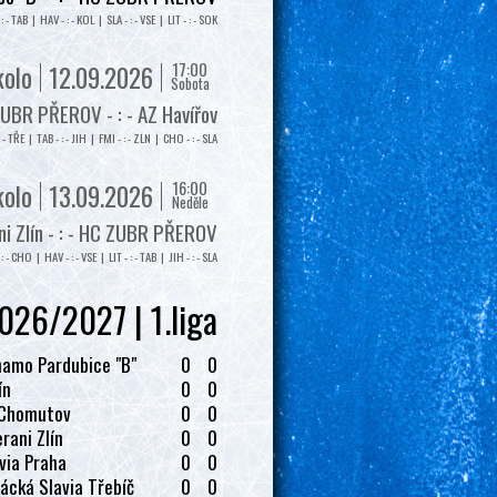
: - TAB | HAV - : - KOL | SLA - : - VSE | LIT - : - SOK
17:00
kolo
12.09.2026
Sobota
UBR PŘEROV - : - AZ Havířov
: - TŘE | TAB - : - JIH | FMI - : - ZLN | CHO - : - SLA
16:00
kolo
13.09.2026
Neděle
i Zlín - : - HC ZUBR PŘEROV
: - CHO | HAV - : - VSE | LIT - : - TAB | JIH - : - SLA
026/2027 | 1.liga
amo Pardubice "B"
0
0
ín
0
0
 Chomutov
0
0
rani Zlín
0
0
via Praha
0
0
ácká Slavia Třebíč
0
0