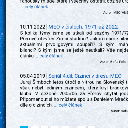
fanoušky mladé, staré i všechny ostatní, což se ur
... celý článek
Autor:
MEOfAN
10.11.2022
MEO v číslech: 1971 až 2022
S kolika týmy jsme se utkali od sezóny 1971/72
Přerově otevřen Zimní stadion? Jakou máme bilan
aktuálními prvoligovými soupeři? S kým má
bilanci? S kým jsme se ještě neutkali? Vše najd
článku
... celý článek
Autor:
Bafu, Peča
05.04.2019
Seriál 4.díl: Cizinci v dresu MEO
Juraj Šimboch letos útočí s Nitrou na Slovenský ti
však nebyl jediným cizincem, který kryl brankov
klubu. V sezoně 2005/06 za Přerov chytal jed
Připomenout si ho můžete spolu s Danielem Mračk
díle o cizincích.
... celý článek
Autor:
Baf