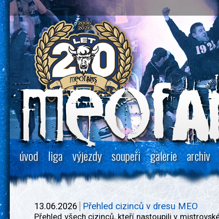
úvod
liga
výjezdy
soupeři
galerie
archiv
13.06.2026
Přehled cizinců v dresu MEO
Přehled všech cizinců, kteří nastoupili v mistrovs