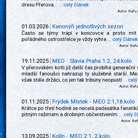
dresu Přerova...
... celý článek
Autor:
Bafu
01.03.2026
Kanonýři jednotlivých sezon
Často se týmy trápí v koncovce a proto mít
pořádného ostrostřelce je vždy výhra
... celý článek
Autor:
Baf
19.11.2025
MEO - Slavia Praha 1:2, 24.kolo
V přerovském kotli již delší čas probíhá generační
mladší fanoušci nahrazují ty služebně starší. Me
však stále držáci, co jen tak tribuny neopustí
... cel
Autor:
Baf
01.11.2025
Frýdek Místek - MEO 2:1,18.kolo
Krátce po třetí hodině se necelá padesátka fanatik
pitným režimem a drobným občerstvením
... celý 
Autor:
Ba
13.09.2025
Kolín - MEO 2:1, 2.kolo