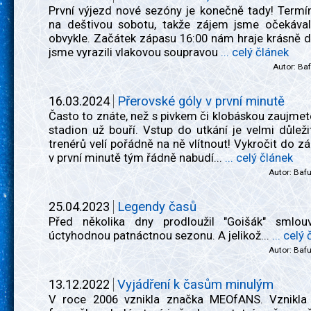
První výjezd nové sezóny je konečně tady! Termí
na deštivou sobotu, takže zájem jsme očekával
obvykle. Začátek zápasu 16:00 nám hraje krásně d
jsme vyrazili vlakovou soupravou
... celý článek
Autor:
Ba
16.03.2024
Přerovské góly v první minutě
Často to znáte, než s pivkem či klobáskou zaujmet
stadion už bouří. Vstup do utkání je velmi důlež
trenérů velí pořádně na ně vlítnout! Vykročit do 
v první minutě tým řádně nabudí...
... celý článek
Autor:
Baf
25.04.2023
Legendy časů
Před několika dny prodloužil "Goišák" smlou
úctyhodnou patnáctnou sezonu. A jelikož...
... celý
Autor:
Baf
13.12.2022
Vyjádření k časům minulým
V roce 2006 vznikla značka MEOfANS. Vznikla 