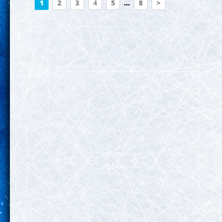
1
2
3
4
5
...
8
>