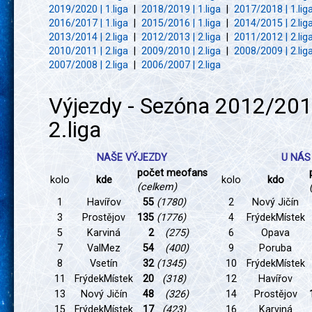
2019/2020 | 1.liga
|
2018/2019 | 1.liga
|
2017/2018 | 1.lig
2016/2017 | 1.liga
|
2015/2016 | 1.liga
|
2014/2015 | 2.lig
2013/2014 | 2.liga
|
2012/2013 | 2.liga
|
2011/2012 | 2.lig
2010/2011 | 2.liga
|
2009/2010 | 2.liga
|
2008/2009 | 2.lig
2007/2008 | 2.liga
|
2006/2007 | 2.liga
Výjezdy - Sezóna 2012/201
2.liga
NAŠE VÝJEZDY
U NÁS
počet meofans
kolo
kde
kolo
kdo
(celkem)
1
Havířov
55
(1780)
2
Nový Jičín
3
Prostějov
135
(1776)
4
FrýdekMístek
5
Karviná
2
(275)
6
Opava
7
ValMez
54
(400)
9
Poruba
8
Vsetín
32
(1345)
10
FrýdekMístek
11
FrýdekMístek
20
(318)
12
Havířov
13
Nový Jičín
48
(326)
14
Prostějov
15
FrýdekMístek
17
(423)
16
Karviná