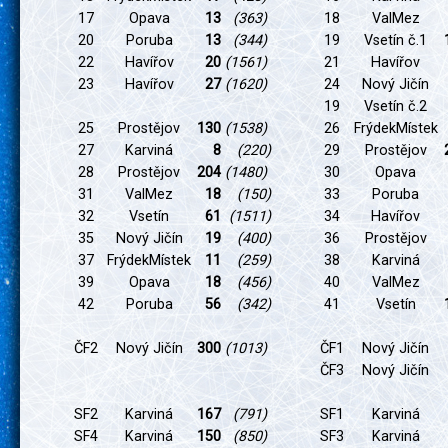
17
Opava
13
(363)
18
ValMez
20
Poruba
13
(344)
19
Vsetín č.1
22
Havířov
20
(1561)
21
Havířov
23
Havířov
27
(1620)
24
Nový Jičín
19
Vsetín č.2
25
Prostějov
130
(1538)
26
FrýdekMístek
27
Karviná
8
(220)
29
Prostějov
28
Prostějov
204
(1480)
30
Opava
31
ValMez
18
(150)
33
Poruba
32
Vsetín
61
(1511)
34
Havířov
35
Nový Jičín
19
(400)
36
Prostějov
37
FrýdekMístek
11
(259)
38
Karviná
39
Opava
18
(456)
40
ValMez
42
Poruba
56
(342)
41
Vsetín
ČF2
Nový Jičín
300
(1013)
ČF1
Nový Jičín
ČF3
Nový Jičín
SF2
Karviná
167
(791)
SF1
Karviná
SF4
Karviná
150
(850)
SF3
Karviná