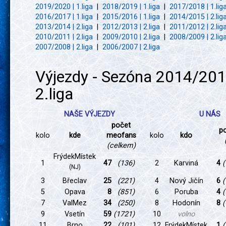
2019/2020 | 1.liga
|
2018/2019 | 1.liga
|
2017/2018 | 1.lig
2016/2017 | 1.liga
|
2015/2016 | 1.liga
|
2014/2015 | 2.lig
2013/2014 | 2.liga
|
2012/2013 | 2.liga
|
2011/2012 | 2.lig
2010/2011 | 2.liga
|
2009/2010 | 2.liga
|
2008/2009 | 2.lig
2007/2008 | 2.liga
|
2006/2007 | 2.liga
Výjezdy - Sezóna 2014/201
2.liga
NAŠE VÝJEZDY
U NÁS
počet
p
kolo
kde
meofans
kolo
kdo
(celkem)
FrýdekMístek
1
47
(136)
2
Karviná
4
(
(NJ)
3
Břeclav
25
(221)
4
Nový Jičín
6
(
5
Opava
8
(851)
6
Poruba
4
(
7
ValMez
34
(250)
8
Hodonín
8
(
9
Vsetín
59
(1721)
10
volno
11
Brno
22
(101)
12
FrýdekMístek
1
(