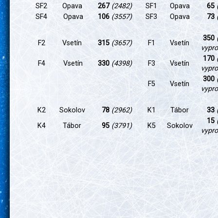
SF2
Opava
267
(2482)
SF1
Opava
65
SF4
Opava
106
(3557)
SF3
Opava
73
350
F2
Vsetín
315
(3657)
F1
Vsetín
vypr
170
F4
Vsetín
330
(4398)
F3
Vsetín
vypr
300
F5
Vsetín
vypr
K2
Sokolov
78
(2962)
K1
Tábor
33
15
K4
Tábor
95
(3791)
K5
Sokolov
vypr