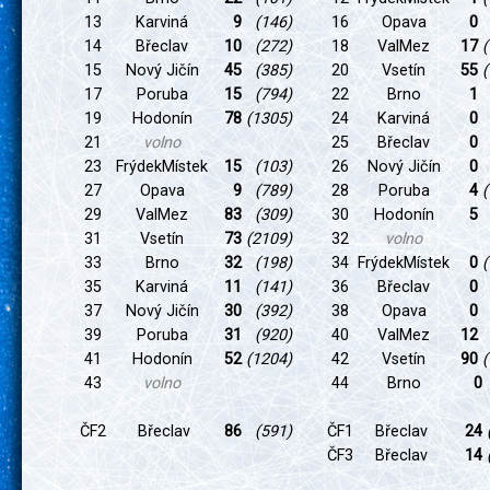
13
Karviná
9
(146)
16
Opava
0
14
Břeclav
10
(272)
18
ValMez
17
(
15
Nový Jičín
45
(385)
20
Vsetín
55
(
17
Poruba
15
(794)
22
Brno
1
19
Hodonín
78
(1305)
24
Karviná
0
21
volno
25
Břeclav
0
23
FrýdekMístek
15
(103)
26
Nový Jičín
0
27
Opava
9
(789)
28
Poruba
4
(
29
ValMez
83
(309)
30
Hodonín
5
31
Vsetín
73
(2109)
32
volno
33
Brno
32
(198)
34
FrýdekMístek
0
(
35
Karviná
11
(141)
36
Břeclav
0
37
Nový Jičín
30
(392)
38
Opava
0
39
Poruba
31
(920)
40
ValMez
12
41
Hodonín
52
(1204)
42
Vsetín
90
(
43
volno
44
Brno
ČF2
Břeclav
86
(591)
ČF1
Břeclav
24
ČF3
Břeclav
14