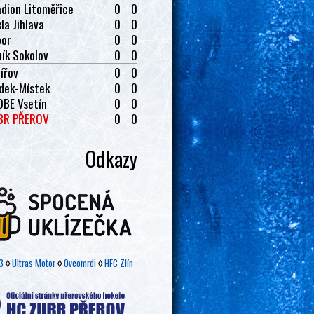
dion Litoměřice
0
0
la Jihlava
0
0
bor
0
0
ík Sokolov
0
0
ířov
0
0
dek-Místek
0
0
OBE Vsetín
0
0
BR PŘEROV
0
0
Odkazy
3
◊
Ultras Motor
◊
Ovcomrdi
◊
HFC Zlín