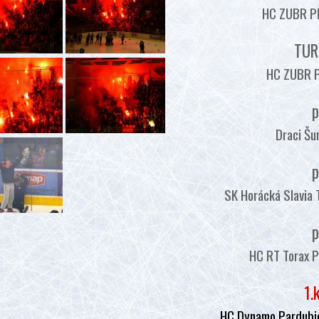
HC ZUBR PŘ
TUR
HC ZUBR P
p
Draci Šu
p
SK Horácká Slavia 
p
HC RT Torax P
1.
HC Dynamo Pardubic