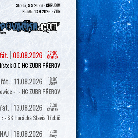
Středa, 9.9.2026 -
CHRUDIM
Neděle, 13.9.2026
- ZLÍN
17:00
řát.
06.08.2026
Čtvrtek
Místek 0:0 HC ZUBR PŘEROV
18:00
řát.
11.08.2026
Úterý
owiec - : - HC ZUBR PŘEROV
17:30
řát.
13.08.2026
Čtvrtek
 - SK Horácká Slavia Třebíč
17:30
NAJ
18.08.2026
Úterý