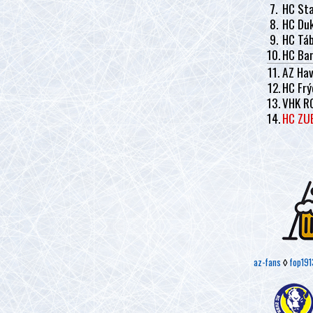
7.
HC Sta
8.
HC Duk
9.
HC Tá
10.
HC Ban
11.
AZ Hav
12.
HC Frý
13.
VHK R
14.
HC ZU
az-fans
◊
fop191