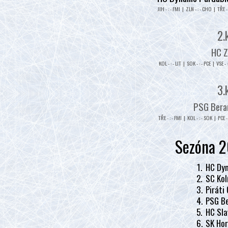
JIH - : - FMI | ZLN - : - CHO | TŘE - 
2.
HC Z
KOL - : - LIT | SOK - : - PCE | VSE - 
3.
PSG Beran
TŘE - : - FMI | KOL - : - SOK | PCE - 
Sezóna 2
1.
HC Dyn
2.
SC Kol
3.
Piráti
4.
PSG Be
5.
HC Sla
6.
SK Hor