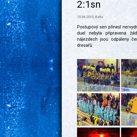
2:1sn
10.04.2015, Bafu
Postupový sen přinesl nervydr
duel nebyla připravena žá
nájezdech jsou odpáleny če
dresařů.