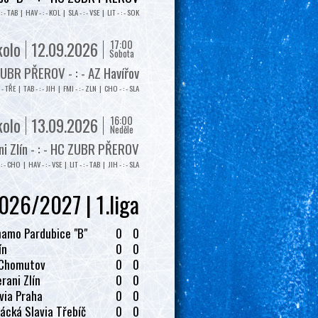
: - TAB | HAV - : - KOL | SLA - : - VSE | LIT - : - SOK
17:00
kolo
12.09.2026
Sobota
UBR PŘEROV - : - AZ Havířov
: - TŘE | TAB - : - JIH | FMI - : - ZLN | CHO - : - SLA
16:00
kolo
13.09.2026
Neděle
i Zlín - : - HC ZUBR PŘEROV
: - CHO | HAV - : - VSE | LIT - : - TAB | JIH - : - SLA
026/2027 | 1.liga
amo Pardubice "B"
0
0
ín
0
0
 Chomutov
0
0
rani Zlín
0
0
via Praha
0
0
ácká Slavia Třebíč
0
0