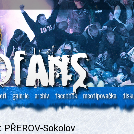
eři
galerie
archiv
facebook
meotipovačka
disk
: PŘEROV-Sokolov