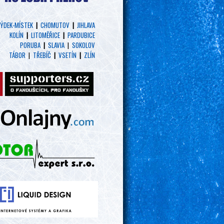
ÝDEK-MÍSTEK
|
CHOMUTOV
|
JIHLAVA
KOLÍN
|
LITOMĚŘICE
|
PARDUBICE
PORUBA
|
SLAVIA
|
SOKOLOV
TÁBOR
|
TŘEBÍČ
|
VSETÍN
|
ZLÍN