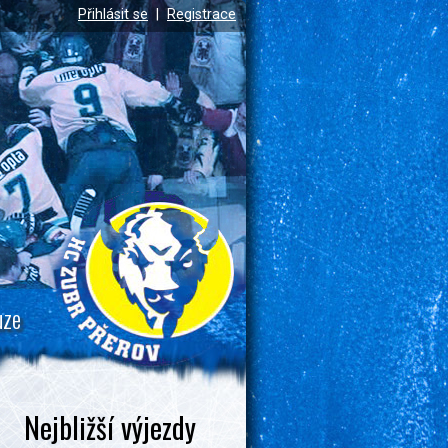
Přihlásit se
|
Registrace
uze
Nejbližší výjezdy