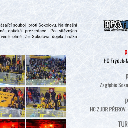
ásající souboj proti Sokolovu. Na dnešní
dná optická prezentace. Po vítězných
rvené ohně. Ze Sokolova dojela hrstka
p
HC Frýdek-
p
Zagłębie Sosn
p
HC ZUBR PŘEROV - :
TUR