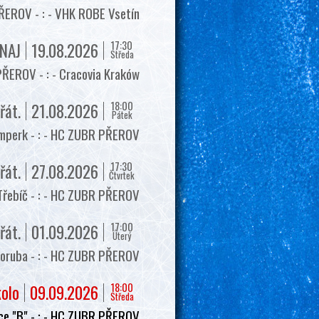
EROV - : - VHK ROBE Vsetín
17:30
NAJ
19.08.2026
Středa
ŘEROV - : - Cracovia Kraków
18:00
řát.
21.08.2026
Pátek
mperk - : - HC ZUBR PŘEROV
17:30
řát.
27.08.2026
Čtvrtek
Třebíč - : - HC ZUBR PŘEROV
17:00
řát.
01.09.2026
Úterý
oruba - : - HC ZUBR PŘEROV
18:00
kolo
09.09.2026
Středa
e "B" - : - HC ZUBR PŘEROV