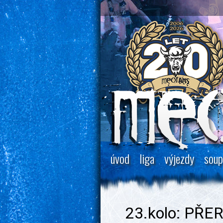
úvod
liga
výjezdy
soup
23.kolo: PŘER