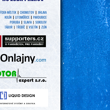
ÝDEK-MÍSTEK
|
CHOMUTOV
|
JIHLAVA
KOLÍN
|
LITOMĚŘICE
|
PARDUBICE
PORUBA
|
SLAVIA
|
SOKOLOV
TÁBOR
|
TŘEBÍČ
|
VSETÍN
|
ZLÍN