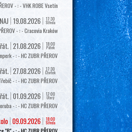
EROV - : - VHK ROBE Vsetín
17:30
NAJ
19.08.2026
Středa
ŘEROV - : - Cracovia Kraków
18:00
řát.
21.08.2026
Pátek
mperk - : - HC ZUBR PŘEROV
17:30
řát.
27.08.2026
Čtvrtek
Třebíč - : - HC ZUBR PŘEROV
17:00
řát.
01.09.2026
Úterý
oruba - : - HC ZUBR PŘEROV
18:00
kolo
09.09.2026
Středa
e "B" - : - HC ZUBR PŘEROV