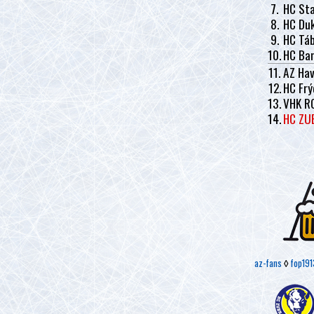
7.
HC Sta
8.
HC Duk
9.
HC Tá
10.
HC Ban
11.
AZ Hav
12.
HC Frý
13.
VHK R
14.
HC ZU
az-fans
◊
fop191