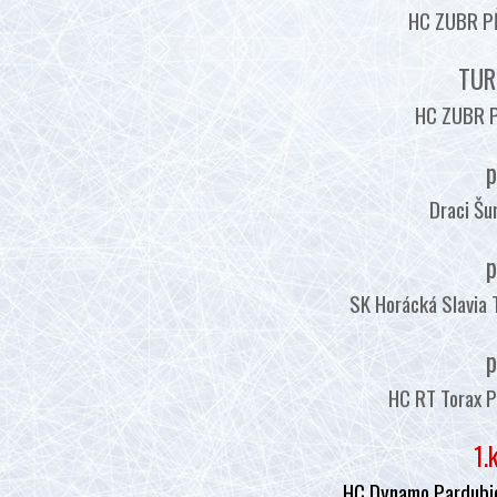
HC ZUBR PŘ
TUR
HC ZUBR P
p
Draci Šu
p
SK Horácká Slavia 
p
HC RT Torax P
1.
HC Dynamo Pardubic