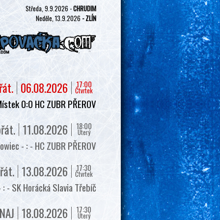
Středa, 9.9.2026 -
CHRUDIM
Neděle, 13.9.2026
- ZLÍN
17:00
řát.
06.08.2026
Čtvrtek
Místek 0:0 HC ZUBR PŘEROV
18:00
řát.
11.08.2026
Úterý
owiec - : - HC ZUBR PŘEROV
17:30
řát.
13.08.2026
Čtvrtek
 - SK Horácká Slavia Třebíč
17:30
NAJ
18.08.2026
Úterý