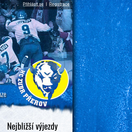
Přihlásit se
|
Registrace
uze
Nejbližší výjezdy