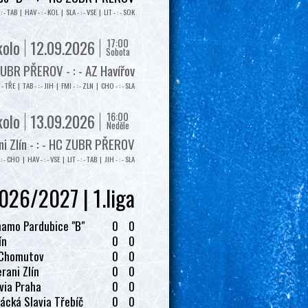
: - TAB | HAV - : - KOL | SLA - : - VSE | LIT - : - SOK
17:00
kolo
12.09.2026
Sobota
UBR PŘEROV - : - AZ Havířov
: - TŘE | TAB - : - JIH | FMI - : - ZLN | CHO - : - SLA
16:00
kolo
13.09.2026
Neděle
i Zlín - : - HC ZUBR PŘEROV
: - CHO | HAV - : - VSE | LIT - : - TAB | JIH - : - SLA
026/2027 | 1.liga
amo Pardubice "B"
0
0
ín
0
0
 Chomutov
0
0
rani Zlín
0
0
via Praha
0
0
ácká Slavia Třebíč
0
0