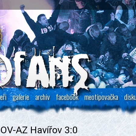
eři
galerie
archiv
facebook
meotipovačka
disk
OV-AZ Havířov 3:0