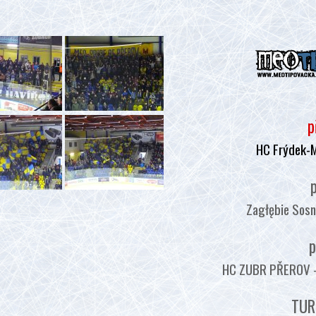
p
HC Frýdek-
p
Zagłębie Sosn
p
HC ZUBR PŘEROV - :
TUR