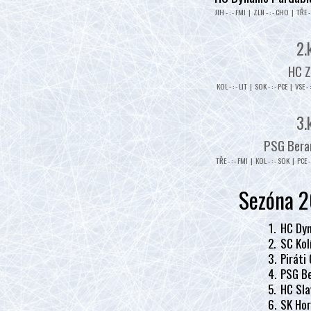
JIH - : - FMI | ZLN - : - CHO | TŘE - 
2.
HC Z
KOL - : - LIT | SOK - : - PCE | VSE - 
3.
PSG Beran
TŘE - : - FMI | KOL - : - SOK | PCE - 
Sezóna 2
1.
HC Dyn
2.
SC Kol
3.
Piráti
4.
PSG Be
5.
HC Sla
6.
SK Hor