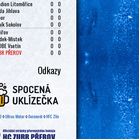
dion Litoměřice
0
0
la Jihlava
0
0
bor
0
0
ík Sokolov
0
0
ířov
0
0
dek-Místek
0
0
OBE Vsetín
0
0
BR PŘEROV
0
0
Odkazy
3
◊
Ultras Motor
◊
Ovcomrdi
◊
HFC Zlín