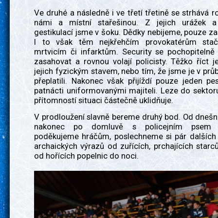
Ve druhé a následně i ve třetí třetině se strhává 
námi a místní stařešinou. Z jejich urážek a
gestikulací jsme v šoku. Dědky nebijeme, pouze z
I to však těm nejkřehčím provokatérům stač
mrtvicím či infarktům. Security se pochopitelně
zasahovat a rovnou volají policisty. Těžko říct je
jejich fyzickým stavem, nebo tím, že jsme je v pr
přeplatili. Nakonec však přijíždí pouze jeden p
patnácti uniformovanými majiteli. Leze do sektor
přítomností situaci částečně uklidňuje.
V prodloužení slavně bereme druhý bod. Od dnešn
nakonec po domluvě s policejním psem u
poděkujeme hráčům, poslechneme si pár dalších
archaických výrazů od zuřících, prchajících starc
od hořících popelnic do noci.