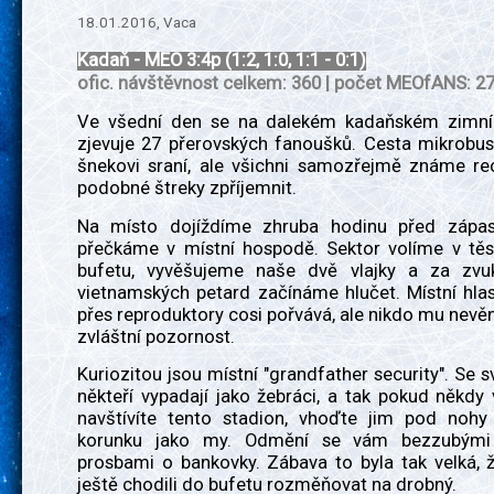
18.01.2016, Vaca
Kadaň - MEO 3:4p (1:2, 1:0, 1:1 - 0:1)
ofic. návštěvnost celkem: 360 | počet MEOfANS: 2
Ve všední den se na dalekém kadaňském zimní
zjevuje 27 přerovských fanoušků. Cesta mikrobus
šnekovi sraní, ale všichni samozřejmě známe rec
podobné štreky zpříjemnit.
Na místo dojíždíme zhruba hodinu před zápas
přečkáme v místní hospodě. Sektor volíme v těsn
bufetu, vyvěšujeme naše dvě vlajky a za zvu
vietnamských petard začínáme hlučet. Místní hla
přes reproduktory cosi pořvává, ale nikdo mu nevě
zvláštní pozornost.
Kuriozitou jsou místní "grandfather security". Se 
někteří vypadají jako žebráci, a tak pokud někd
navštívíte tento stadion, vhoďte jim pod nohy
korunku jako my. Odmění se vám bezzubým
prosbami o bankovky. Zábava to byla tak velká, ž
ještě chodili do bufetu rozměňovat na drobný.