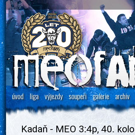
úvod
liga
výjezdy
soupeři
galerie
archiv
Kadaň - MEO 3:4p, 40. kolo