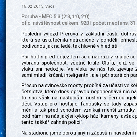
16.02.2015, Vaca
Poruba - MEO 5:3 (2:3, 1:0, 2:0)
ofic. návštěvnost celkem: 920 | počet meofans: 31
Poslední výjezd Přerova v základní části, dohráv
která se uskutečnila netradičně v pondělí, přines
podívanou jak na ledě, tak hlavně v hledišti.
Pár hodin před odjezdem se u nádraží v knajpě sc
vybraná společnost, včetně krále Olafa, jenž se
vlaku ani nedožije. Ve vlaku se nás tak zjevuje 
samí mladí, krásní, inteligentní, ale i pár starších pa
Přesun na svinovské mosty probíhá za účasti velk
četnictva, které dnes opravdu neponechává nic ná
to nás však na nástupišti muslim s černou igeli
děsí. Vstup pro hostující fanoušky se tady zápa
mění a tak před vchodem vznikají menší zmatky.
pod námi na nás jakýsi kyklop hází kameny, avšak p
tento taškář zahnán policií.
Na stadionu jsme oproti jiným zápasům navedení n