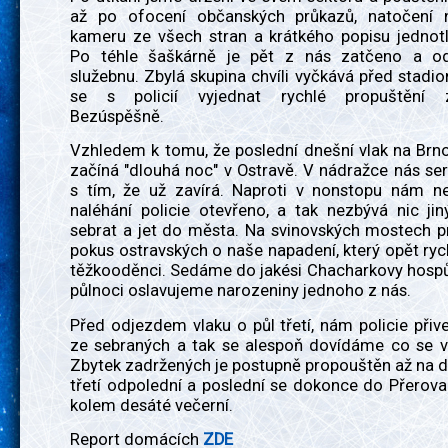
až po ofocení občanských průkazů, natočení n
kameru ze všech stran a krátkého popisu jednotl
Po téhle šaškárně je pět z nás zatčeno a o
služebnu. Zbylá skupina chvíli vyčkává před stadi
se s policií vyjednat rychlé propuštění z
Bezúspěšně.
Vzhledem k tomu, že poslední dnešní vlak na Brn
začíná "dlouhá noc" v Ostravě. V nádražce nás ser
s tím, že už zavírá. Naproti v nonstopu nám ne
naléhání policie otevřeno, a tak nezbývá nic ji
sebrat a jet do města. Na svinovských mostech p
pokus ostravských o naše napadení, který opět ryc
těžkooděnci. Sedáme do jakési Chacharkovy hospů
půlnoci oslavujeme narozeniny jednoho z nás.
Před odjezdem vlaku o půl třetí, nám policie při
ze sebraných a tak se alespoň dovídáme co se vl
Zbytek zadržených je postupně propouštěn až na 
třetí odpolední a poslední se dokonce do Přerov
kolem desáté večerní.
Report domácích
ZDE