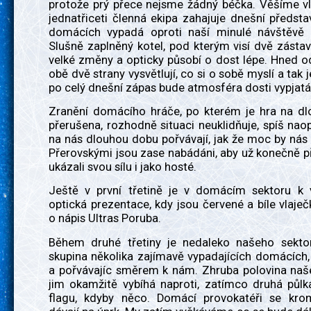
protože prý přece nejsme žádný béčka. Věšíme vl
jednatřiceti členná ekipa zahajuje dnešní předsta
domácích vypadá oproti naší minulé návštěvě ú
Slušně zaplněný kotel, pod kterým visí dvě zásta
velké změny a opticky působí o dost lépe. Hned o
obě dvě strany vysvětlují, co si o sobě myslí a tak 
po celý dnešní zápas bude atmosféra dosti vypjatá
Zranění domácího hráče, po kterém je hra na d
přerušena, rozhodně situaci neuklidňuje, spíš na
na nás dlouhou dobu pořvávají, jak že moc by nás c
Přerovskými jsou zase nabádáni, aby už konečně při
ukázali svou sílu i jako hosté.
Ještě v první třetině je v domácím sektoru k v
optická prezentace, kdy jsou červené a bíle vlaje
o nápis Ultras Poruba.
Během druhé třetiny je nedaleko našeho sekto
skupina několika zajímavě vypadajících domácích, 
a pořvávajíc směrem k nám. Zhruba polovina naš
jim okamžitě vybíhá naproti, zatímco druhá půlk
flagu, kdyby něco. Domácí provokatéři se kr