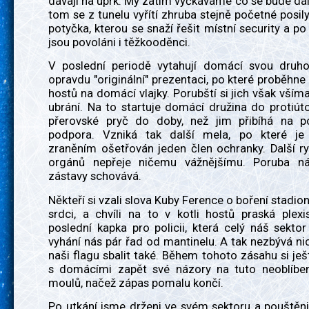
dávají na úprk. My zatím vyčkáváme co se bude dále
tom se z tunelu vyřítí zhruba stejně početné posily
potyčka, kterou se snaží řešit místní security a po 
jsou povoláni i těžkooděnci.
V poslední periodě vytahují domácí svou druh
opravdu "originální" prezentaci, po které proběhn
hostů na domácí vlajky. Porubští si jich však všímaj
ubrání. Na to startuje domácí družina do protiú
přerovské pryč do doby, než jim přibíhá na 
podpora. Vzniká tak další mela, po které je
zraněním ošetřován jeden člen ochranky. Další r
orgánů nepřeje ničemu vážnějšímu. Poruba ná
zástavy schovává.
Někteří si vzali slova Kuby Ference o boření stadio
srdci, a chvíli na to v kotli hostů praská plexi
poslední kapka pro policii, která celý náš sektor
vyhání nás pár řad od mantinelu. A tak nezbývá nic
naši flagu sbalit také. Během tohoto zásahu si je
s domácími zapět své názory na tuto neoblíbe
moulů, načež zápas pomalu končí.
Po utkání jsme drženi ve svém sektoru a pouštěn