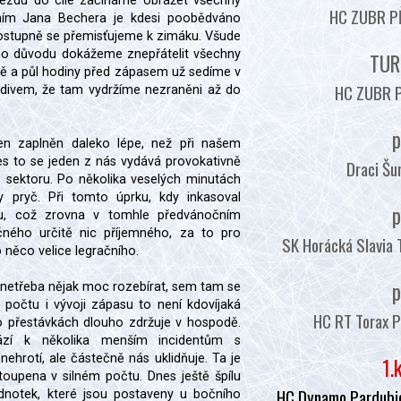
íjezdu do cíle začínáme obrážet všechny
HC ZUBR PŘ
ním Jana Bechera je kdesi poobědváno
postupně se přemisťujeme k zimáku. Všude
ho důvodu dokážeme znepřátelit všechny
TUR
 Dvě a půl hodiny před zápasem už sedíme v
HC ZUBR P
divem, že tam vydržíme nezraněni až do
p
en zaplněn daleko lépe, než při našem
es to se jeden z nás vydává provokativně
Draci Šu
 sektoru. Po několika veselých minutách
y pryč. Při tomto úprku, kdy inkasoval
p
tu, což zrovna v tomhle předvánočním
ného určitě nic příjemného, za to pro
SK Horácká Slavia 
 něco velice legračního.
p
 netřeba nějak moc rozebírat, sem tam se
 počtu i vývoji zápasu to není kdovíjaká
HC RT Torax P
 o přestávkách dlouho zdržuje v hospodě.
zí k několika menším incidentům s
nehrotí, ale částečně nás uklidňuje. Ta je
1.
oupena v silném počtu. Dnes ještě špílu
HC Dynamo Pardubic
jednotek, které jsou postaveny u bočního