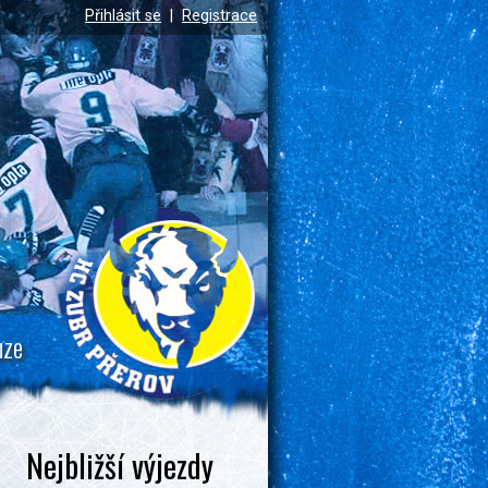
Přihlásit se
|
Registrace
uze
Nejbližší výjezdy