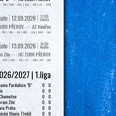
: - TAB | HAV - : - KOL | SLA - : - VSE | LIT - : - SOK
17:00
kolo
12.09.2026
Sobota
UBR PŘEROV - : - AZ Havířov
: - TŘE | TAB - : - JIH | FMI - : - ZLN | CHO - : - SLA
16:00
kolo
13.09.2026
Neděle
i Zlín - : - HC ZUBR PŘEROV
: - CHO | HAV - : - VSE | LIT - : - TAB | JIH - : - SLA
026/2027 | 1.liga
amo Pardubice "B"
0
0
ín
0
0
 Chomutov
0
0
rani Zlín
0
0
via Praha
0
0
ácká Slavia Třebíč
0
0