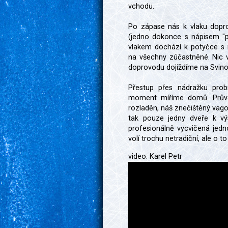
vchodu.
Po zápase nás k vlaku doprová
(jedno dokonce s nápisem "po
vlakem dochází k potyčce s n
na všechny zúčastněné. Nic v
doprovodu dojíždíme na Svino
Přestup přes nádražku prob
moment míříme domů. Průvod
rozladěn, náš znečištěný va
tak pouze jedny dveře k v
profesionálně vycvičená jedn
volí trochu netradiční, ale o t
video: Karel Petr