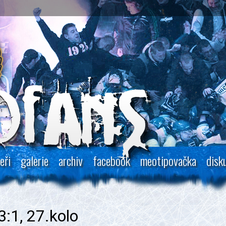
eři
galerie
archiv
facebook
meotipovačka
disk
:1, 27.kolo