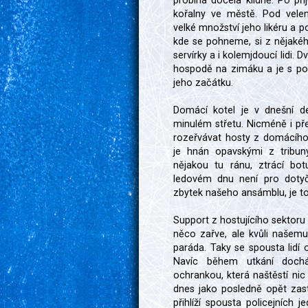
probíhá docela klidně. Po př
kořalny ve městě. Pod vele
velké množství jeho likéru a 
kde se pohneme, si z nějaké
servírky a i kolemjdoucí lidi.
hospodě na zimáku a je s po
jeho začátku.
Domácí kotel je v dnešní d
minulém střetu. Nicméně i př
rozeřvávat hosty z domácího
je hnán opavskými z tribun
nějakou tu ránu, ztrácí bo
ledovém dnu není pro dotyč
zbytek našeho ansámblu, je to
Support z hostujícího sektoru
něco zařve, ale kvůli našemu
paráda. Taky se spousta lidí
Navíc během utkání dochá
ochrankou, která naštěstí nic 
dnes jako posledně opět zast
přihlíží spousta policejních 