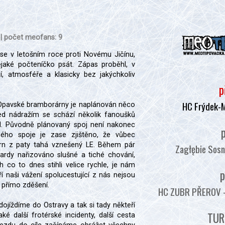
 | počet meofans: 9
e v letošním roce proti Novému Jičínu,
jaké počteníčko psát. Zápas proběhl, v
í, atmosféře a klasicky bez jakýchkoliv
p
HC Frýdek-
 Opavské bramborárny je naplánován něco
ed nádražím se schází několik fanoušků
zd. Původně plánovaný spoj není nakonec
p
ného spoje je zase zjištěno, že vůbec
trn z paty tahá vznešený LE. Během pár
Zagłębie Sosn
ardy nařizováno slušné a tiché chování,
ch co to dnes stihli velice rychle, je nám
p
í naši vážení spolucestující z nás nejsou
u přímo zděšení.
HC ZUBR PŘEROV - :
dojíždíme do Ostravy a tak si tady někteří
TUR
aké další frotérské incidenty, další cesta