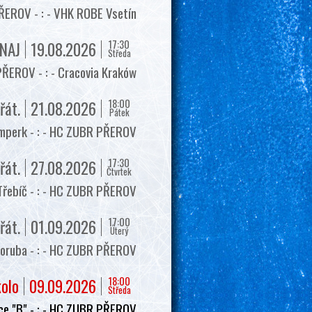
EROV - : - VHK ROBE Vsetín
17:30
NAJ
19.08.2026
Středa
ŘEROV - : - Cracovia Kraków
18:00
řát.
21.08.2026
Pátek
mperk - : - HC ZUBR PŘEROV
17:30
řát.
27.08.2026
Čtvrtek
Třebíč - : - HC ZUBR PŘEROV
17:00
řát.
01.09.2026
Úterý
oruba - : - HC ZUBR PŘEROV
18:00
kolo
09.09.2026
Středa
e "B" - : - HC ZUBR PŘEROV