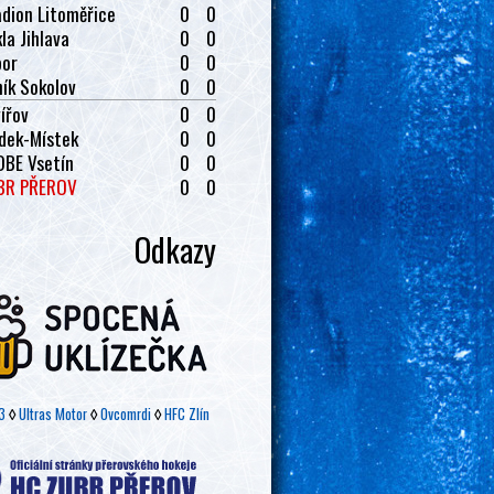
dion Litoměřice
0
0
la Jihlava
0
0
bor
0
0
ík Sokolov
0
0
ířov
0
0
dek-Místek
0
0
OBE Vsetín
0
0
BR PŘEROV
0
0
Odkazy
3
◊
Ultras Motor
◊
Ovcomrdi
◊
HFC Zlín