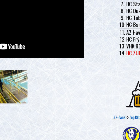
7.
HC Sta
8.
HC Duk
9.
HC Tá
10.
HC Ban
11.
AZ Hav
12.
HC Frý
13.
VHK R
14.
HC ZU
az-fans
◊
fop191