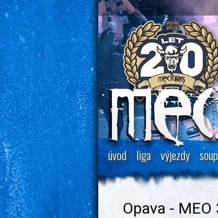
úvod
liga
výjezdy
soup
Opava - MEO 3