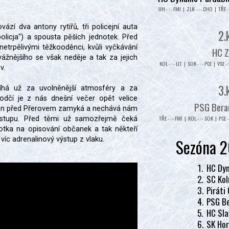
JIH - : - FMI | ZLN - : - CHO | TŘE - 
zí dva antony rytířů, tři policejní auta
2.
licja") a spousta pěších jednotek. Před
etrpělivými těžkooděnci, kvůli vyčkávání
HC Z
ážnějšího se však neděje a tak za jejich
KOL - : - LIT | SOK - : - PCE | VSE - 
v.
3.
íhá už za uvolněnější atmosféry a za
čí je z nás dnešní večer opět velice
PSG Beran
gon před Přerovem zamyká a nechává nám
TŘE - : - FMI | KOL - : - SOK | PCE - 
ýstupu. Před těmi už samozřejmě čeká
otka na opisování občanek a tak někteří
Sezóna 2
o víc adrenalinový výstup z vlaku.
1.
HC Dyn
2.
SC Kol
3.
Piráti
4.
PSG Be
5.
HC Sla
6.
SK Hor