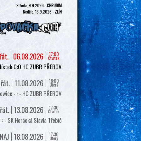
Středa, 9.9.2026 -
CHRUDIM
Neděle, 13.9.2026
- ZLÍN
17:00
řát.
06.08.2026
Čtvrtek
Místek 0:0 HC ZUBR PŘEROV
18:00
řát.
11.08.2026
Úterý
owiec - : - HC ZUBR PŘEROV
17:30
řát.
13.08.2026
Čtvrtek
 - SK Horácká Slavia Třebíč
17:30
NAJ
18.08.2026
Úterý