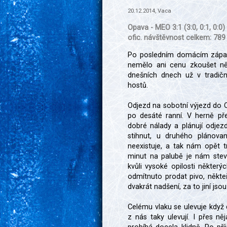
20.12.2014, Vaca
Opava - MEO 3:1 (3:0, 0:1, 0:0)
ofic. návštěvnost celkem: 789
Po posledním domácím zápas
nemělo ani cenu zkoušet ně
dnešních dnech už v tradičn
hostů.
Odjezd na sobotní výjezd do
po desáté ranní. V herně př
dobré nálady a plánují odje
stihnut, u druhého plánova
neexistuje, a tak nám opět 
minut na palubě je nám stev
kvůli vysoké opilosti některý
odmítnuto prodat pivo, někteř
dvakrát nadšení, za to jiní jso
Celému vlaku se ulevuje když 
z nás taky ulevují. I přes něj