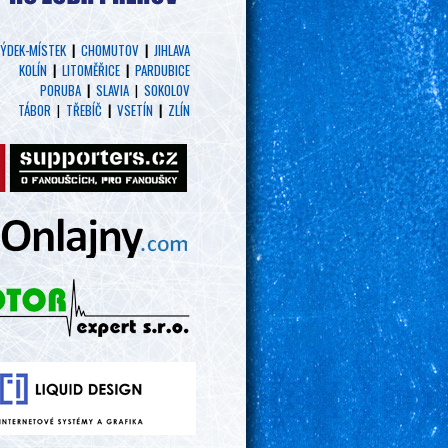
ÝDEK-MÍSTEK
|
CHOMUTOV
|
JIHLAVA
KOLÍN
|
LITOMĚŘICE
|
PARDUBICE
PORUBA
|
SLAVIA
|
SOKOLOV
TÁBOR
|
TŘEBÍČ
|
VSETÍN
|
ZLÍN