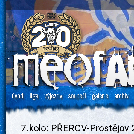
úvod
liga
výjezdy
soupeři
galerie
archiv
7.kolo: PŘEROV-Prostějov 