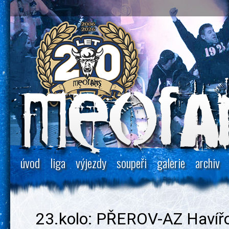
úvod
liga
výjezdy
soupeři
galerie
archiv
23.kolo: PŘEROV-AZ Havířo