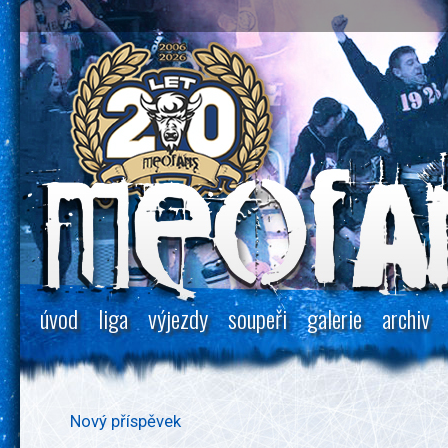
úvod
liga
výjezdy
soupeři
galerie
archiv
Nový příspěvek