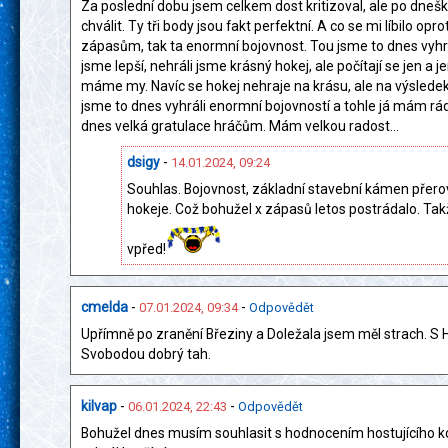
Za poslední dobu jsem celkem dost kritizoval, ale po dne
chválit. Ty tři body jsou fakt perfektní. A co se mi líbilo opro
zápasům, tak ta enormní bojovnost. Tou jsme to dnes vyhrá
jsme lepší, nehráli jsme krásný hokej, ale počítají se jen a j
máme my. Navíc se hokej nehraje na krásu, ale na výsledek
jsme to dnes vyhráli enormní bojovností a tohle já mám rá
dnes velká gratulace hráčům. Mám velkou radost...
dsigy
-
14.01.2024, 09:24
Souhlas. Bojovnost, základní stavební kámen přer
hokeje. Což bohužel x zápasů letos postrádalo. Ta
vpřed!
cmelda
-
-
07.01.2024, 09:34
Odpovědět
Upřímně po zranění Březiny a Doležala jsem měl strach. S
Svobodou dobrý tah.
kilvap
-
-
06.01.2024, 22:43
Odpovědět
Bohužel dnes musím souhlasit s hodnocením hostujícího k