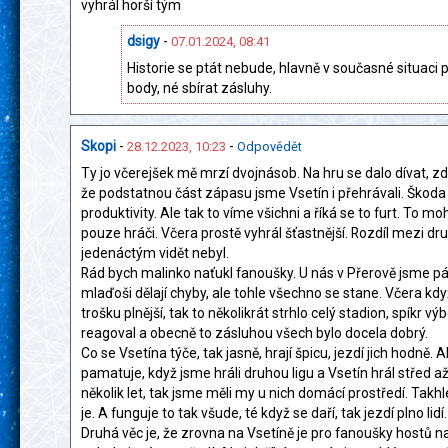
vyhrál horší tým
dsigy
-
07.01.2024, 08:41
Historie se ptát nebude, hlavně v současné situaci
body, né sbírat zásluhy.
Skopi
-
-
28.12.2023, 10:23
Odpovědět
Ty jo včerejšek mě mrzí dvojnásob. Na hru se dalo dívat, zd
že podstatnou část zápasu jsme Vsetín i přehrávali. Škoda
produktivity. Ale tak to víme všichni a říká se to furt. To mo
pouze hráči. Včera prostě vyhrál šťastnější. Rozdíl mezi d
jedenáctým vidět nebyl.
Rád bych malinko naťukl fanoušky. U nás v Přerově jsme pár l
mlaďoši dělají chyby, ale tohle všechno se stane. Včera když
trošku plnější, tak to několikrát strhlo celý stadion, spíkr vý
reagoval a obecně to zásluhou všech bylo docela dobrý.
Co se Vsetína týče, tak jasně, hrají špicu, jezdí jich hodně. A
pamatuje, když jsme hráli druhou ligu a Vsetín hrál střed 
několik let, tak jsme měli my u nich domácí prostředí. Takhl
je. A funguje to tak všude, té když se daří, tak jezdí plno lidí
Druhá věc je, že zrovna na Vsetíně je pro fanoušky hostů n