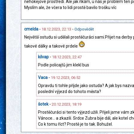
nehokejové prostředí. Ale jak říkám, u nás je problém ten p
Myslím ale, že včera to lidi prostě bavilo trošku víc
cmelda
-
-
18.12.2023, 22:13
Odpovědět
Největší ostudu si udělali prostěčuráci sami.Přijet na derby
takové dálky a takové prdele
kilvap
-
18.12.2023, 22:47
Podle policajtů jim klekl bus
Vaca
-
19.12.2023, 06:52
Opravdu ti tohle příjde jako ostuda? A jak bys nazva
poslední výjezd do tohoto města?
šotek
-
20.12.2023, 18:19
Prostěčuráci si tento výjezd užili. Přijeli jsme vám z
Vánoce... a zkazili. Srdce Zubra bije dál, ale kotel c
Co k tomu říct? Prostě je to tak. Bohužel.