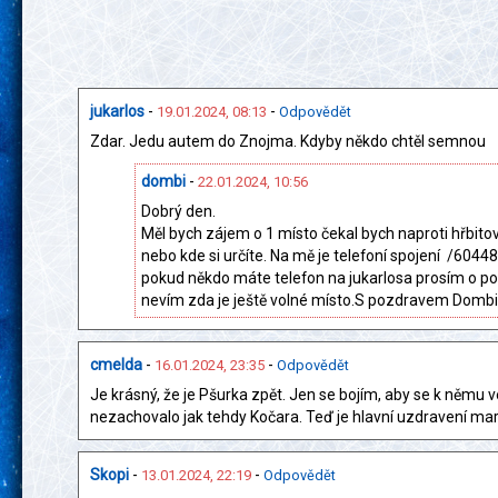
jukarlos
-
-
19.01.2024, 08:13
Odpovědět
Zdar. Jedu autem do Znojma. Kdyby někdo chtěl semnou
dombi
-
22.01.2024, 10:56
Dobrý den.
Měl bych zájem o 1 místo čekal bych naproti hřbito
nebo kde si určíte. Na mě je telefoní spojení /604
pokud někdo máte telefon na jukarlosa prosím o po
nevím zda je ještě volné místo.S pozdravem Dombi
cmelda
-
-
16.01.2024, 23:35
Odpovědět
Je krásný, že je Pšurka zpět. Jen se bojím, aby se k němu 
nezachovalo jak tehdy Kočara. Teď je hlavní uzdravení ma
Skopi
-
-
13.01.2024, 22:19
Odpovědět