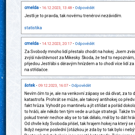
cmelda
-
-
16.12.2023, 13:48
Odpovědět
Jestli je to pravda, tak novému trenérovi nezávidím.
statistika
cmelda
-
-
14.12.2023, 20:17
Odpovědět
Za Svobody mnoho lidí přestalo chodit na hokej. Jsem zvě
zvýší návštěvnost za Mikesky. Škoda, že teď to nepoznám,
přijedou Jestřábi s děravým hnízdem a to chodí více lidí za
na střídačce.
šotek
-
-
09.12.2023, 16:07
Odpovědět
Nevím čím to je, ale na venkovní zápasy se dá dívat, za to 
katastrofa. Prohrát se může, ale takový antihokej co předv
fakt hrůza. Vyhodit po mantinelu a jít střídat a pořád dokola
to hráči, ale někdo ten tým vede a určuje strategii. Takže tr
pokud trenér nechce aby se to tak dělalo, měl by to dát hr
Od chvíle kdy Svoboda přišel, tak hrajem hokej na který se 
Ikdyž nejsme poslední (otázkou je zda by to tak bylo i nebý