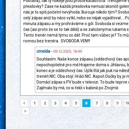
Postava), tak ty hokeje jsou prostě katastrofa. Trénujeme
přesilovky? Zase ne každá přesilovka nemusí skončit golem
nás je to spíš početní nevýhoda. Burcuje někdo tým? Svobo
celý zápas aniž by něco vytkl, nebo se nějak vyjadřoval.... P
minuta zápasu a my prohráváme o gól. Svoboda si vezm
čas (asi proto že se to tak dělá) a se založenyma rukama sto
Tento trenér nemá týmu co dát. Proč tam vůbec je? To m
rovnou bez trenéra. SVOBODA VEN!!!
cmelda
-
09.12.2023, 18:49
Souhlasím. Naše konce zápasu (oddechový čas apo
nepochopitelné pro mě.Hrajeme doma s Jihlavou, bl
konec a je oddechový čas. Ujčík lítá jak puk na náled
trenéři NIC. Oba stojí. Hráči NIC. Aspoň Dočky by je 
Domácí zápas s PV bude v televizi. To bude teprve 
Zajímalo by mě, co si řekli v kabině po Znojmě.
<
1
2
3
4
5
6
7
8
9
1
>