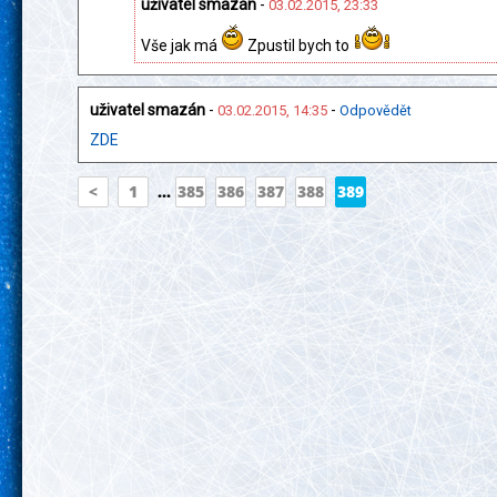
uživatel smazán
-
03.02.2015, 23:33
Vše jak má
Zpustil bych to
uživatel smazán
-
-
03.02.2015, 14:35
Odpovědět
ZDE
<
1
...
385
386
387
388
389