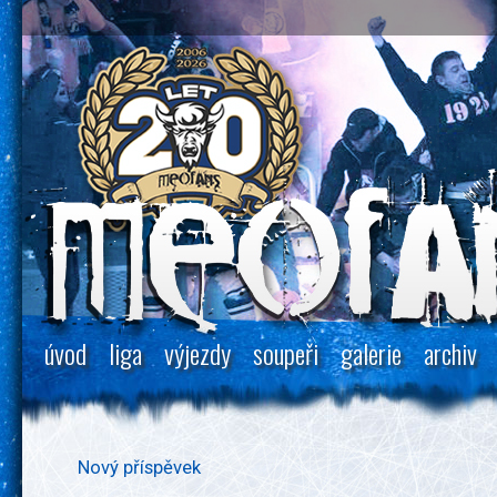
úvod
liga
výjezdy
soupeři
galerie
archiv
Nový příspěvek