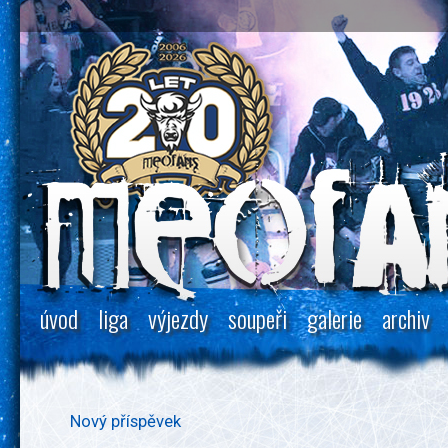
úvod
liga
výjezdy
soupeři
galerie
archiv
Nový příspěvek