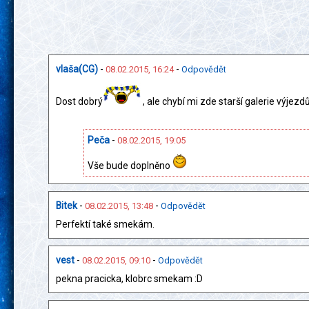
vlaša(CG)
-
-
08.02.2015, 16:24
Odpovědět
Dost dobrý
, ale chybí mi zde starší galerie výjezd
Peča
-
08.02.2015, 19:05
Vše bude doplněno
Bitek
-
-
08.02.2015, 13:48
Odpovědět
Perfektí také smekám.
vest
-
-
08.02.2015, 09:10
Odpovědět
pekna pracicka, klobrc smekam :D