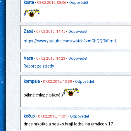
kosta
-
-
08.02.2015, 08:36
Odpovědět
Zaoš
-
-
07.02.2015, 14:45
Odpovědět
https://www.youtube.com/watch?v=tGhQQOkBmtU
Vaca
-
-
07.02.2015, 14:23
Odpovědět
Report ze středy.
kompala
-
-
07.02.2015, 13:39
Odpovědět
pěkné chlapci pěkné:)
kečup
-
-
07.02.2015, 11:01
Odpovědět
dnes hrkotka a nealko hrají fotbal na umělce v 17