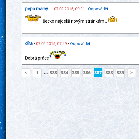
pepa maley...
-
-
07.02.2015, 09:21
Odpovědět
šecko najdelší novým stránkám ..
díra
-
-
07.02.2015, 07:49
Odpovědět
Dobrá práce
<
1
...
383
384
385
386
387
388
389
>