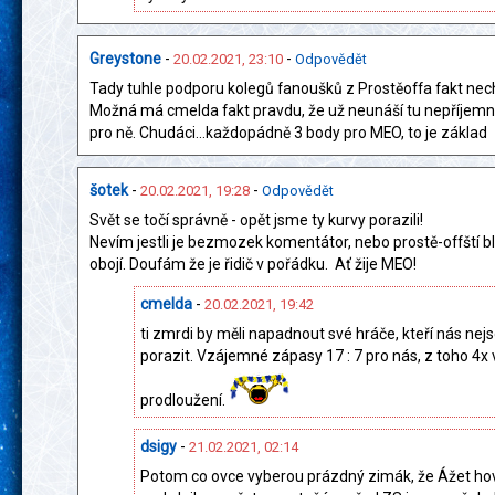
Greystone
-
-
20.02.2021, 23:10
Odpovědět
Tady tuhle podporu kolegů fanoušků z Prostěoffa fakt nec
Možná má cmelda fakt pravdu, že už neunáší tu nepříjemn
pro ně. Chudáci...každopádně 3 body pro MEO, to je základ
šotek
-
-
20.02.2021, 19:28
Odpovědět
Svět se točí správně - opět jsme ty kurvy porazili!
Nevím jestli je bezmozek komentátor, nebo prostě-offští bl
obojí. Doufám že je řidič v pořádku. Ať žije MEO!
cmelda
-
20.02.2021, 19:42
ti zmrdi by měli napadnout své hráče, kteří nás nej
porazit. Vzájemné zápasy 17 : 7 pro nás, z toho 4x 
prodloužení.
dsigy
-
21.02.2021, 02:14
Potom co ovce vyberou prázdný zimák, že Ážet ho