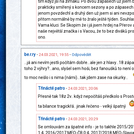
tím když jsi na zimáku. Po dvou zápasech už jsem b
prakticky smířený s koncem sezony a po zápasech 
jenom povzdechl a druhý den už jsem si ani nevzp
přitom normálně by mě to žralo ještě týden. Souhla
Vama kluci. Se Skopim že i já jsem hrdej na Přerov 
naše největší značka i s Vacou, že to bez diváků pr
ono.
be.r.ry
-
-
24.03.2021, 19:55
Odpovědět
...já ani nevím jestli počítám dobře...ale jen z hlavy...18 zápa
toho 2 výhry?...ano, slyšel sem hoši, bez fanoušků to není o
to moc nešlo i s nima (námi)...tak jdem zase na okurky...
Třinácté patro
-
24.03.2021, 20:06
Přesně tak 18z 2v.. když nepočítáš předkolo s Pros
ta bilance tragickřá.. jinak řečeno - velký špatný
Třinácté patro
-
24.03.2021, 20:29
Se omlouvám za špatné info - je to takhle 2015/
1:4, 2016/2017 MEO-ČB 0:4, 2017/2018 MEO-Slavia 