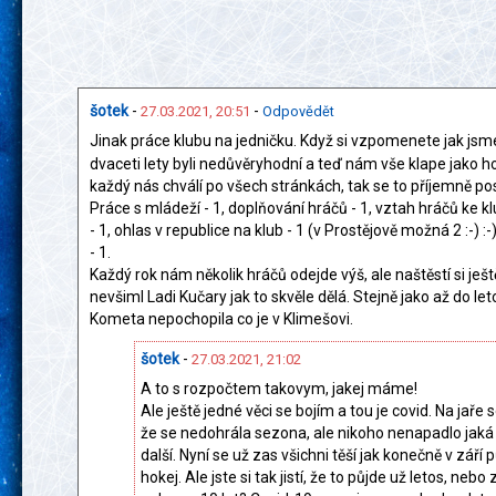
šotek
-
-
27.03.2021, 20:51
Odpovědět
Jinak práce klubu na jedničku. Když si vzpomenete jak jsm
dvaceti lety byli nedůvěryhodní a teď nám vše klape jako h
každý nás chválí po všech stránkách, tak se to příjemně po
Práce s mládeží - 1, doplňování hráčů - 1, vztah hráčů ke 
- 1, ohlas v republice na klub - 1 (v Prostějově možná 2 :-) :-)
- 1.
Každý rok nám několik hráčů odejde výš, ale naštěstí si ješt
nevšiml Ladi Kučary jak to skvěle dělá. Stejně jako až do le
Kometa nepochopila co je v Klimešovi.
šotek
-
27.03.2021, 21:02
A to s rozpočtem takovym, jakej máme!
Ale ještě jedné věci se bojím a tou je covid. Na jaře s
že se nedohrála sezona, ale nikoho nenapadlo jaká
další. Nyní se už zas všichni těší jak konečně v září 
hokej. Ale jste si tak jistí, že to půjde už letos, nebo 