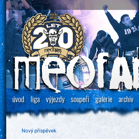
úvod
liga
výjezdy
soupeři
galerie
archiv
Nový příspěvek