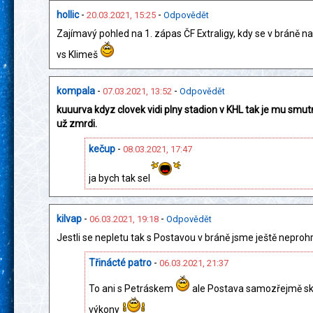
hollic
-
-
20.03.2021, 15:25
Odpovědět
Zajímavý pohled na 1. zápas ČF Extraligy, kdy se v bráně n
vs Klimeš
kompala
-
-
07.03.2021, 13:52
Odpovědět
kuuurva kdyz clovek vidi plny stadion v KHL tak je mu smut
už zmrdi.
kečup
-
08.03.2021, 17:47
ja bych tak sel
kilvap
-
-
06.03.2021, 19:18
Odpovědět
Jestli se nepletu tak s Postavou v bráně jsme ještě neprohr
Třinácté patro
-
06.03.2021, 21:37
To ani s Petráskem
ale Postava samozřejmě sk
výkony