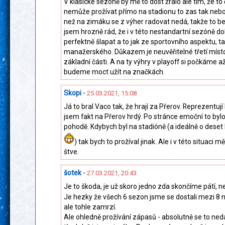
V klasické sezóně by mě to dost žralo ale tím, že to
nemůže prožívat přímo na stadionu to zas tak nebol
než na zimáku se z výher radovat nedá, takže to be
jsem hrozně rád, že i v této nestandartní sezóně do
perfektně šlapat a to jak ze sportovního aspektu, tak
manažerského. Důkazem je neuvěřitelné třetí míst
základní části. A na ty výhry v playoff si počkáme až 
budeme moct užít na značkách.
Skopi
-
25.03.2021, 15:08
Já to bral Vaco tak, že hrají za Přerov. Reprezentují 
jsem fakt na Přerov hrdý. Po stránce emoční to bylo
pohodě. Kdybych byl na stadióně (a ideálně o deset
) tak bych to prožíval jinak. Ale i v této situaci m
štve.
šotek
-
27.03.2021, 20:43
Je to škoda, je už skoro jedno zda skončíme pátí, ne
Je hezky že všech 6 sezon jsme se dostali mezi 8 n
ale tohle zamrzí.
Ale ohledně prožívání zápasů - absolutně se to ned