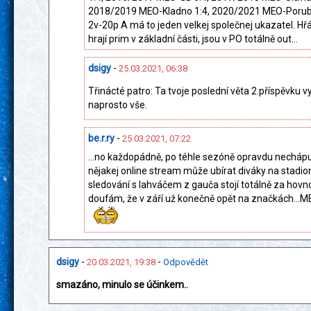
2018/2019 MEO-Kladno 1:4, 2020/2021 MEO-Poruba 
2v-20p A má to jeden velkej společnej ukazatel. Hřáč
hrají prim v základní části, jsou v PO totálně out...
dsigy
-
25.03.2021, 06:38
Třinácté patro: Ta tvoje poslední věta 2.příspěvku v
naprosto vše.
be.r.ry
-
25.03.2021, 07:22
...no každopádně, po téhle sezóně opravdu nechápu
nějakej online stream může ubírat diváky na stadion
sledování s lahváčem z gauča stojí totálně za hovno
doufám, že v září už konečně opět na značkách...MEO
dsigy
-
-
20.03.2021, 19:38
Odpovědět
smazáno, minulo se účinkem..