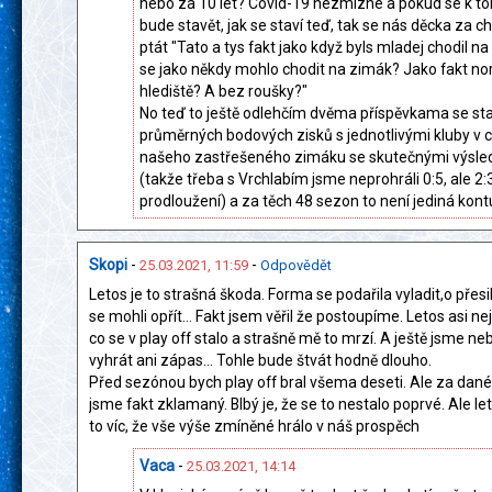
nebo za 10 let? Covid-19 nezmizne a pokud se k t
bude stavět, jak se staví teď, tak se nás děcka za c
ptát "Tato a tys fakt jako když byls mladej chodil na
se jako někdy mohlo chodit na zimák? Jako fakt n
hlediště? A bez roušky?"
No teď to ještě odlehčím dvěma příspěvkama se sta
průměrných bodových zisků s jednotlivými kluby v ce
našeho zastřešeného zimáku se skutečnými výsled
(takže třeba s Vrchlabím jsme neprohráli 0:5, ale 2:
prodloužení) a za těch 48 sezon to není jediná kon
Skopi
-
-
25.03.2021, 11:59
Odpovědět
Letos je to strašná škoda. Forma se podařila vyladit,o přes
se mohli opřít... Fakt jsem věřil že postoupíme. Letos asi ne
co se v play off stalo a strašně mě to mrzí. A ještě jsme ne
vyhrát ani zápas... Tohle bude štvát hodně dlouho.
Před sezónou bych play off bral všema deseti. Ale za dané
jsme fakt zklamaný. Blbý je, že se to nestalo poprvé. Ale let
to víc, že vše výše zmíněné hrálo v náš prospěch
Vaca
-
25.03.2021, 14:14