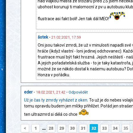
nad vlajkou města ze stožáru před ZS jsem nečekal
ubohost korunuji ti malomocní z pv u autobusu klubu
flustrace asi fakt bolí! Jen tak dál MEO!
šotek
-
21.02.2021, 17:59
Oni jsou takoví zmrdi, že už v minulosti napadli své 
hráče (ikdyž vlastní - loni jedinej odchovanec). Kaž
frustrace musí být fakt hrozná. Jejich neštěstí - na
A jejich pořadatelská služba - to je taky katastrofa, j
možné že se někdo dostal k našemu autobusu? Do
Honza v pořádku.
eder
-
-
18.02.2021, 21:42
Odpovědět
Už je čas ty zmrdy vyházet z oken
. To už je do nebes volají
tomu opravdu budem jen mlčky přihlížet. Pořád jen strašen
ten ultrazmrd si dělá co chce
<
1
...
28
29
30
31
32
33
34
35