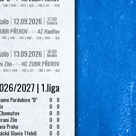
: - TAB | HAV - : - KOL | SLA - : - VSE | LIT - : - SOK
17:00
kolo
12.09.2026
Sobota
UBR PŘEROV - : - AZ Havířov
: - TŘE | TAB - : - JIH | FMI - : - ZLN | CHO - : - SLA
16:00
kolo
13.09.2026
Neděle
i Zlín - : - HC ZUBR PŘEROV
: - CHO | HAV - : - VSE | LIT - : - TAB | JIH - : - SLA
026/2027 | 1.liga
amo Pardubice "B"
0
0
ín
0
0
 Chomutov
0
0
rani Zlín
0
0
via Praha
0
0
ácká Slavia Třebíč
0
0