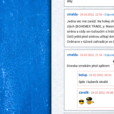
díky
cmelda
-
-
24.02.2022, 22:56
Odpově
Jedna věc mě zaráží. Na hokej cho
zlých (BOHEMEX TRADE, p. Masný, 
siréna a vždy se rozloučím s hráči
Ústí) ještě před sirénou utíkají 
Ordinace v růžové zahradě je ve čt
cmelda
-
-
23.02.2022, 21:54
Odpově
Dneska smekám před spíkrem
kečup
-
24.02.2022, 04:52
Spikr i bubeník skvělé
zavalik
-
24.02.2022, 05:08