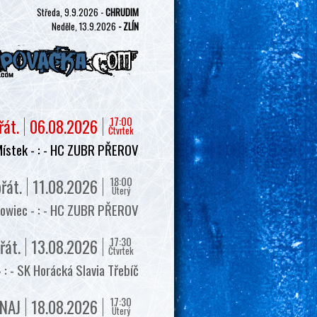
Středa, 9.9.2026 -
CHRUDIM
Neděle, 13.9.2026
- ZLÍN
17:00
řát.
06.08.2026
Čtvrtek
ístek - : - HC ZUBR PŘEROV
18:00
řát.
11.08.2026
Úterý
owiec - : - HC ZUBR PŘEROV
17:30
řát.
13.08.2026
Čtvrtek
 - SK Horácká Slavia Třebíč
17:30
NAJ
18.08.2026
Úterý