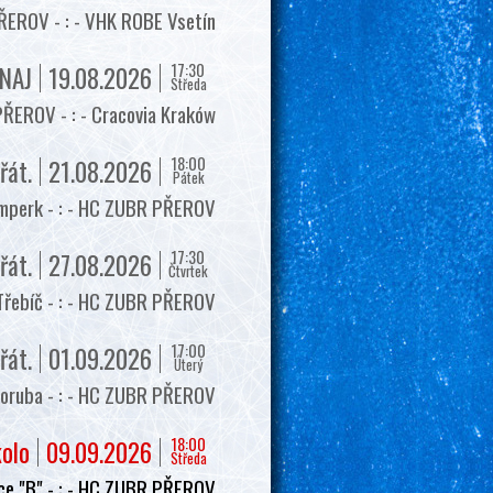
EROV - : - VHK ROBE Vsetín
17:30
NAJ
19.08.2026
Středa
ŘEROV - : - Cracovia Kraków
18:00
řát.
21.08.2026
Pátek
mperk - : - HC ZUBR PŘEROV
17:30
řát.
27.08.2026
Čtvrtek
Třebíč - : - HC ZUBR PŘEROV
17:00
řát.
01.09.2026
Úterý
oruba - : - HC ZUBR PŘEROV
18:00
kolo
09.09.2026
Středa
e "B" - : - HC ZUBR PŘEROV