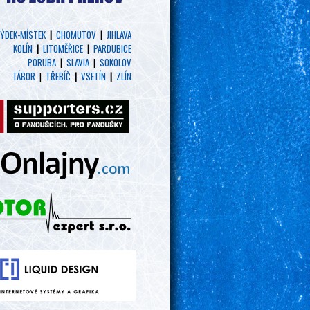
ÝDEK-MÍSTEK
|
CHOMUTOV
|
JIHLAVA
KOLÍN
|
LITOMĚŘICE
|
PARDUBICE
PORUBA
|
SLAVIA
|
SOKOLOV
TÁBOR
|
TŘEBÍČ
|
VSETÍN
|
ZLÍN