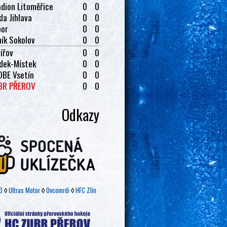
dion Litoměřice
0
0
la Jihlava
0
0
bor
0
0
ík Sokolov
0
0
ířov
0
0
dek-Místek
0
0
OBE Vsetín
0
0
BR PŘEROV
0
0
Odkazy
3
◊
Ultras Motor
◊
Ovcomrdi
◊
HFC Zlín