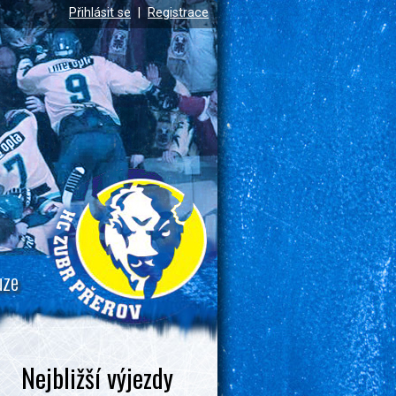
Přihlásit se
|
Registrace
uze
Nejbližší výjezdy