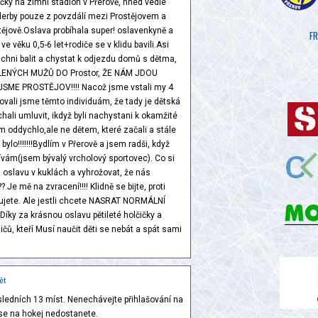
čky na zimní stadión v Přerově, hned vedle
derby pouze z povzdálí mezi Prostějovem a
ějově.Oslava probíhala super! oslavenkyně a
FR
 věku 0,5-6 let+rodiče se v klidu bavili.Asi
ichni balit a chystat k odjezdu domů s dětma,
ENÝCH MUŽŮ DO Prostor, ŽE NÁM JDOU
ME PROSTĚJOV!!!! Nacož jsme vstali my 4
lovali jsme těmto individuám, že tady je dětská
hali umluvit, ikdyž byli nachystani k okamžité
em oddychlo,ale ne dětem, které začali a stále
 bylo!!!!!!!Bydlím v Přerově a jsem radši, když
ožívám(jsem bývalý vrcholový sportovec). Co si
 oslavu v kuklách a vyhrožovat, že nás
 Je mě na zvracení!!!! Klidně se bijte, proti
ebujete. Ale jestli chcete NASRAT NORMÁLNÍ
íky za krásnou oslavu pětileté holčičky a
ů, kteří Musí naučit děti se nebát a spát sami
ět
ledních 13 míst. Nenechávejte přihlašování na
 se na hokej nedostanete.