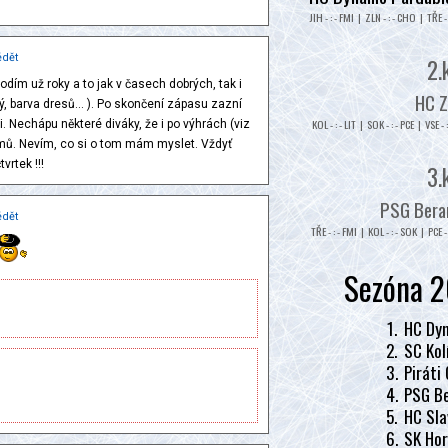
JIH - : - FMI | ZLN - : - CHO | TŘE - 
dět
2.
dím už roky a to jak v časech dobrých, tak i
HC Z
barva dresů... ). Po skončení zápasu zazní
KOL - : - LIT | SOK - : - PCE | VSE - 
. Nechápu některé diváky, že i po výhrách (viz
domů. Nevím, co si o tom mám myslet. Vždyť
vrtek !!!
3.
PSG Beran
dět
TŘE - : - FMI | KOL - : - SOK | PCE - 
Sezóna 2
1.
HC Dyn
2.
SC Kol
3.
Piráti
4.
PSG Be
5.
HC Sla
6.
SK Hor