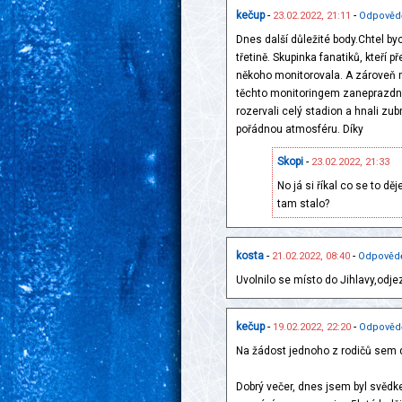
kečup
-
-
23.02.2022, 21:11
Odpověd
Dnes další důležité body.Chtel b
třetině. Skupinka fanatiků, kteří 
někoho monitorovala. A zároveň 
těchto monitoringem zaneprazdnen
rozervali celý stadion a hnali zub
pořádnou atmosféru. Díky
Skopi
-
23.02.2022, 21:33
No já si říkal co se to děj
tam stalo?
kosta
-
-
21.02.2022, 08:40
Odpověd
Uvolnilo se místo do Jihlavy,odje
kečup
-
-
19.02.2022, 22:20
Odpověd
Na žádost jednoho z rodičů sem 
Dobrý večer, dnes jsem byl svěd