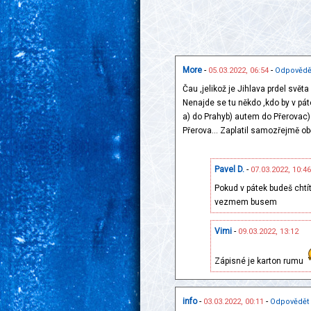
More
-
-
05.03.2022, 06:54
Odpovědě
Čau ,jelikož je Jihlava prdel svět
Nenajde se tu někdo ,kdo by v pá
a) do Prahyb) autem do Přerovac)
Přerova... Zaplatil samozřejmě ob
Pavel D.
-
07.03.2022, 10:46
Pokud v pátek budeš chtít
vezmem busem
Vimi
-
09.03.2022, 13:12
Zápisné je karton rumu
info
-
-
03.03.2022, 00:11
Odpovědět