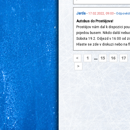
Jarda
-
-
17.02.2022, 09:03
Odpověd
Autobus do Prostějova!
Prostějov nám dal k dispozici pou
pojedou busem. Nikdo další nebud
Sobota 19.2. Odjezd v 16:00 od z
Hlaste se zde v diskuzi nebo na f
<
1
...
15
16
17
>