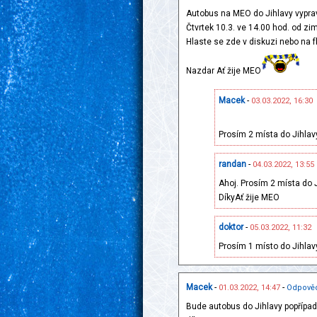
Autobus na MEO do Jihlavy vypr
Čtvrtek 10.3. ve 14.00 hod. od zi
Hlaste se zde v diskuzi nebo na 
Nazdar Ať žije MEO
Macek
-
03.03.2022, 16:30
Prosím 2 místa do Jihlav
randan
-
04.03.2022, 13:55
Ahoj. Prosím 2 místa do J
DíkyAť žije MEO
doktor
-
05.03.2022, 11:32
Prosím 1 místo do Jihlavy
Macek
-
-
01.03.2022, 14:47
Odpově
Bude autobus do Jihlavy popřípadě 