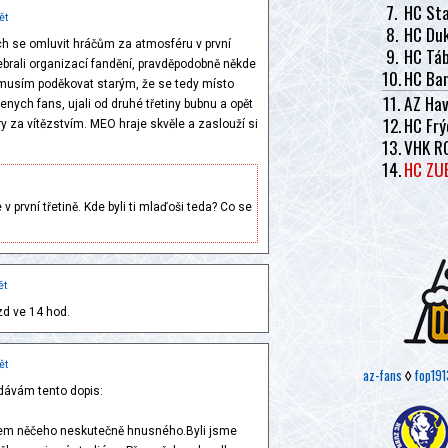
7.
HC Sta
ět
8.
HC Duk
ych se omluvit hráčům za atmosféru v první
9.
HC Tá
přebrali organizací fandění, pravděpodobně někde
10.
HC Ban
musím poděkovat starým, že se tedy místo
11.
AZ Hav
ych fans, ujali od druhé třetiny bubnu a opět
12.
HC Frý
ry za vítězstvím. MEO hraje skvěle a zaslouží si
13.
VHK R
14.
HC ZU
e v první třetině. Kde byli ti mlaďoši teda? Co se
ět
zd ve 14 hod.
ět
az-fans
◊
fop191
dávám tento dopis:
kem něčeho neskutečně hnusného.Byli jsme