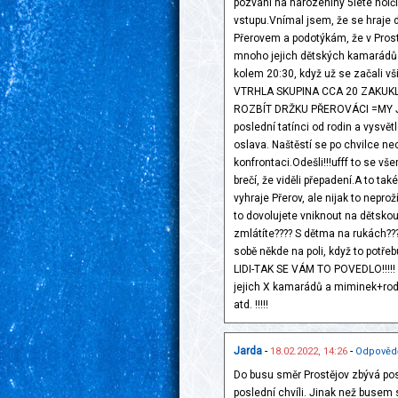
pozvání na narozeniny 5leté holči
vstupu.Vnímal jsem, že se hraje 
Přerovem a podotýkám, že v Prost
mnoho jejich dětských kamarádů ve
kolem 20:30, když už se začali vš
VTRHLA SKUPINA CCA 20 ZAKUKL
ROZBÍT DRŽKU PŘEROVÁCI =MY JS
poslední tatínci od rodin a vysvět
oslava. Naštěstí se po chvilce nec
konfrontaci.Odešli!!!ufff to se vš
brečí, že viděli přepadení.A to také
vyhraje Přerov, ale nijak to nepr
to dovolujete vniknout na dětskou
zmlátíte???? S dětma na rukách????
sobě někde na poli, když to potř
LIDI-TAK SE VÁM TO POVEDLO!!!!! D
jejich X kamarádů a miminek+rodič
atd. !!!!!
Jarda
-
-
18.02.2022, 14:26
Odpověd
Do busu směr Prostějov zbývá pos
poslední chvíli. Jinak než busem