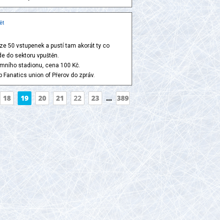
ět
ze 50 vstupenek a pustí tam akorát ty co
e do sektoru vpuštěn.
imního stadionu, cena 100 Kč.
b Fanatics union of Přerov do zpráv.
18
19
20
21
22
23
...
389