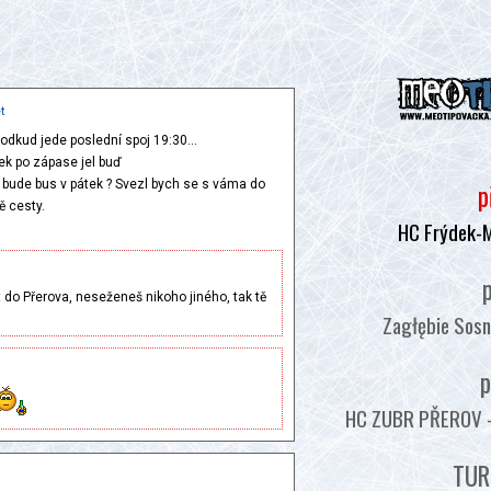
t
a odkud jede poslední spoj 19:30...
tek po zápase jel buď
 bude bus v pátek ? Svezl bych se s váma do
p
ě cesty.
HC Frýdek-M
p
 do Přerova, neseženeš nikoho jiného, tak tě
Zagłębie Sosn
p
HC ZUBR PŘEROV - :
TUR