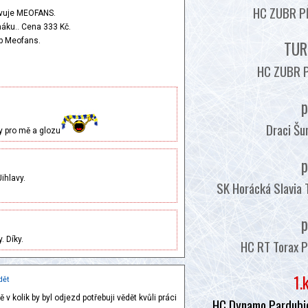
HC ZUBR PŘ
avuje MEOFANS.
máku.. Cena 333 Kč.
fb Meofans.
TUR
HC ZUBR P
p
Draci Šu
y pro mě a glozu
p
ihlavy.
SK Horácká Slavia 
p
. Díky.
HC RT Torax P
1.
dět
v kolik by byl odjezd potřebuji vědět kvůli práci
HC Dynamo Pardubic