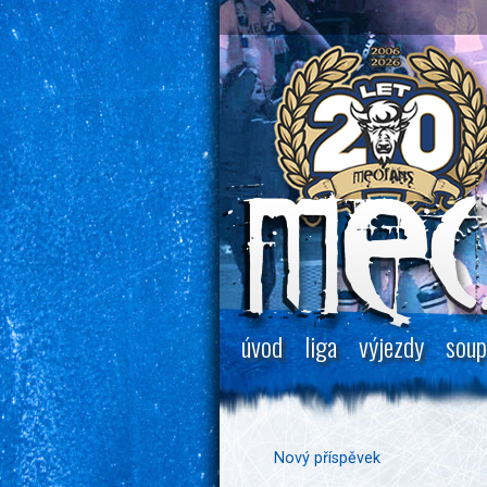
úvod
liga
výjezdy
soup
Nový příspěvek