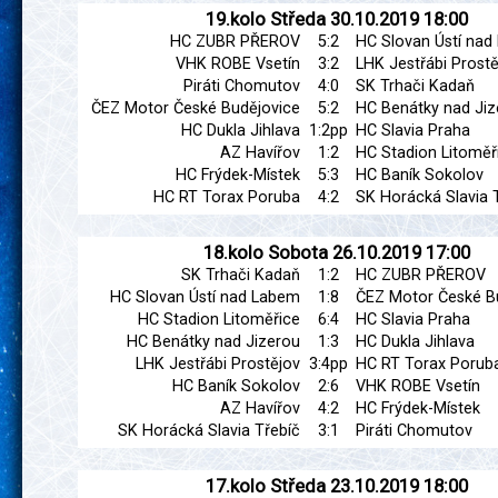
19.kolo
Středa
30.10.2019
18:00
HC ZUBR PŘEROV
5:2
HC Slovan Ústí na
VHK ROBE Vsetín
3:2
LHK Jestřábi Prostě
Piráti Chomutov
4:0
SK Trhači Kadaň
ČEZ Motor České Budějovice
5:2
HC Benátky nad Jiz
HC Dukla Jihlava
1:2pp
HC Slavia Praha
AZ Havířov
1:2
HC Stadion Litoměř
HC Frýdek-Místek
5:3
HC Baník Sokolov
HC RT Torax Poruba
4:2
SK Horácká Slavia 
18.kolo
Sobota
26.10.2019
17:00
SK Trhači Kadaň
1:2
HC ZUBR PŘEROV
HC Slovan Ústí nad Labem
1:8
ČEZ Motor České B
HC Stadion Litoměřice
6:4
HC Slavia Praha
HC Benátky nad Jizerou
1:3
HC Dukla Jihlava
LHK Jestřábi Prostějov
3:4pp
HC RT Torax Porub
HC Baník Sokolov
2:6
VHK ROBE Vsetín
AZ Havířov
4:2
HC Frýdek-Místek
SK Horácká Slavia Třebíč
3:1
Piráti Chomutov
17.kolo
Středa
23.10.2019
18:00