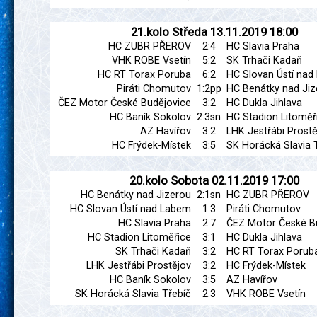
21.kolo
Středa
13.11.2019
18:00
HC ZUBR PŘEROV
2:4
HC Slavia Praha
VHK ROBE Vsetín
5:2
SK Trhači Kadaň
HC RT Torax Poruba
6:2
HC Slovan Ústí na
Piráti Chomutov
1:2pp
HC Benátky nad Jiz
ČEZ Motor České Budějovice
3:2
HC Dukla Jihlava
HC Baník Sokolov
2:3sn
HC Stadion Litoměř
AZ Havířov
3:2
LHK Jestřábi Prostě
HC Frýdek-Místek
3:5
SK Horácká Slavia 
20.kolo
Sobota
02.11.2019
17:00
HC Benátky nad Jizerou
2:1sn
HC ZUBR PŘEROV
HC Slovan Ústí nad Labem
1:3
Piráti Chomutov
HC Slavia Praha
2:7
ČEZ Motor České B
HC Stadion Litoměřice
3:1
HC Dukla Jihlava
SK Trhači Kadaň
3:2
HC RT Torax Porub
LHK Jestřábi Prostějov
3:2
HC Frýdek-Místek
HC Baník Sokolov
3:5
AZ Havířov
SK Horácká Slavia Třebíč
2:3
VHK ROBE Vsetín