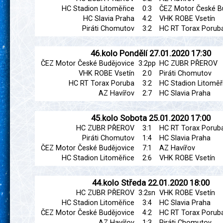
HC Stadion Litoměřice
0:3
ČEZ Motor České B
HC Slavia Praha
4:2
VHK ROBE Vsetín
Piráti Chomutov
3:2
HC RT Torax Porub
46.kolo
Pondělí
27.01.2020
17:30
ČEZ Motor České Budějovice
3:2pp
HC ZUBR PŘEROV
VHK ROBE Vsetín
2:0
Piráti Chomutov
HC RT Torax Poruba
3:2
HC Stadion Litoměř
AZ Havířov
2:7
HC Slavia Praha
45.kolo
Sobota
25.01.2020
17:00
HC ZUBR PŘEROV
3:1
HC RT Torax Porub
Piráti Chomutov
1:4
HC Slavia Praha
ČEZ Motor České Budějovice
7:1
AZ Havířov
HC Stadion Litoměřice
2:6
VHK ROBE Vsetín
44.kolo
Středa
22.01.2020
18:00
HC ZUBR PŘEROV
3:2sn
VHK ROBE Vsetín
HC Stadion Litoměřice
3:4
HC Slavia Praha
ČEZ Motor České Budějovice
4:2
HC RT Torax Porub
AZ Havířov
1:3
Piráti Chomutov