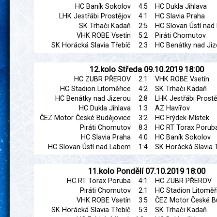
HC Baník Sokolov
4:5
HC Dukla Jihlava
LHK Jestřábi Prostějov
4:1
HC Slavia Praha
SK Trhači Kadaň
2:5
HC Slovan Ústí na
VHK ROBE Vsetín
5:2
Piráti Chomutov
SK Horácká Slavia Třebíč
2:3
HC Benátky nad Jiz
12.kolo
Středa
09.10.2019
18:00
HC ZUBR PŘEROV
2:1
VHK ROBE Vsetín
HC Stadion Litoměřice
4:2
SK Trhači Kadaň
HC Benátky nad Jizerou
2:8
LHK Jestřábi Prostě
HC Dukla Jihlava
1:3
AZ Havířov
ČEZ Motor České Budějovice
3:2
HC Frýdek-Místek
Piráti Chomutov
8:3
HC RT Torax Porub
HC Slavia Praha
4:0
HC Baník Sokolov
HC Slovan Ústí nad Labem
1:4
SK Horácká Slavia 
11.kolo
Pondělí
07.10.2019
18:00
HC RT Torax Poruba
4:1
HC ZUBR PŘEROV
Piráti Chomutov
2:1
HC Stadion Litoměř
VHK ROBE Vsetín
3:5
ČEZ Motor České B
SK Horácká Slavia Třebíč
5:3
SK Trhači Kadaň