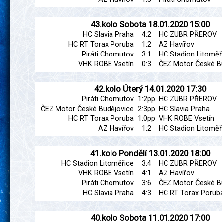
43.kolo
Sobota
18.01.2020
15:00
HC Slavia Praha
4:2
HC ZUBR PŘEROV
HC RT Torax Poruba
1:2
AZ Havířov
Piráti Chomutov
3:1
HC Stadion Litoměř
VHK ROBE Vsetín
0:3
ČEZ Motor České B
42.kolo
Úterý
14.01.2020
17:30
Piráti Chomutov
1:2pp
HC ZUBR PŘEROV
ČEZ Motor České Budějovice
2:3pp
HC Slavia Praha
HC RT Torax Poruba
1:0pp
VHK ROBE Vsetín
AZ Havířov
1:2
HC Stadion Litoměř
41.kolo
Pondělí
13.01.2020
18:00
HC Stadion Litoměřice
3:4
HC ZUBR PŘEROV
VHK ROBE Vsetín
4:1
AZ Havířov
Piráti Chomutov
3:6
ČEZ Motor České B
HC Slavia Praha
4:3
HC RT Torax Porub
40.kolo
Sobota
11.01.2020
17:00