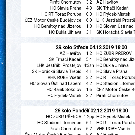
Piráti Chomutov
3:2
AZ Havířov
HC Slavia Praha
4:3
SK Trhači Kadaň
HC RT Torax Poruba
0:3
HC Frýdek-Místek
ČEZ Motor České Budějovice
6:0
LHK Jestřábi Prostě
HC Benátky nad Jizerou
1:3
HC Slovan Ústí na
HC Dukla Jihlava
3:1
SK Horácká Slavia 
29.kolo
Středa
04.12.2019
18:00
AZ Havířov
1:2
HC ZUBR PŘEROV
SK Trhači Kadaň
5:4
HC Benátky nad Jiz
LHK Jestřábi Prostějov
4:3sn
HC Dukla Jihlava
SK Horácká Slavia Třebíč
4:1
HC Slavia Praha
VHK ROBE Vsetín
3:2
HC RT Torax Porub
HC Slovan Ústí nad Labem
4:2
HC Stadion Litoměř
HC Baník Sokolov
1:6
ČEZ Motor České B
HC Frýdek-Místek
3:2
Piráti Chomutov
28.kolo
Pondělí
02.12.2019
18:00
HC ZUBR PŘEROV
1:2pp
HC Frýdek-Místek
HC Stadion Litoměřice
6:1
HC RT Torax Porub
Piráti Chomutov
6:2
VHK ROBE Vsetín
ČEZ Motor České Budějovice
5:3
AZ Havířov