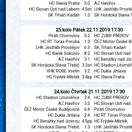
HC Slavia Praha
5:0
AZ Havířov
HC Slovan Ústí nad Labem
4:5sn
LHK Jestřábi Prostě
SK Trhači Kadaň
1:3
SK Horácká Slavia 
25.kolo
Pátek
22.11.2019
17:30
Piráti Chomutov
5:2
HC ZUBR PŘEROV
HC RT Torax Poruba
1:3
ČEZ Motor České B
LHK Jestřábi Prostějov
6:3
SK Trhači Kadaň
HC Baník Sokolov
8:2
HC Slovan Ústí na
AZ Havířov
3:1
HC Benátky nad Jiz
SK Horácká Slavia Třebíč
3:2sn
HC Stadion Litoměř
VHK ROBE Vsetín
3:2
HC Dukla Jihlava
HC Frýdek-Místek
3:4pp
HC Slavia Praha
24.kolo
Čtvrtek
21.11.2019
17:30
HC Stadion Litoměřice
2:4
HC ZUBR PŘEROV
AZ Havířov
3:2
HC Slovan Ústí na
ČEZ Motor České Budějovice
6:4
Piráti Chomutov
HC Dukla Jihlava
2:4
HC RT Torax Porub
HC Benátky nad Jizerou
4:5pp
HC Frýdek-Místek
SK Horácká Slavia Třebíč
1:3
LHK Jestřábi Prostě