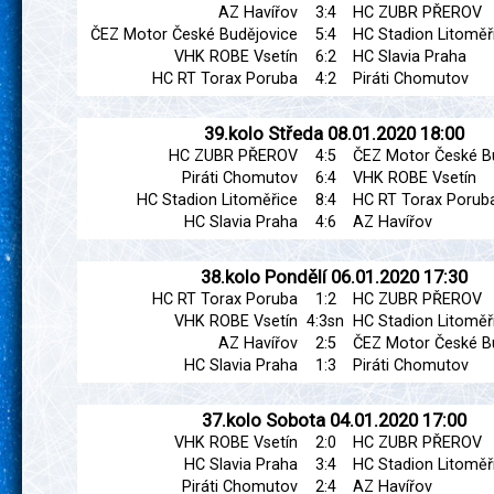
AZ Havířov
3:4
HC ZUBR PŘEROV
ČEZ Motor České Budějovice
5:4
HC Stadion Litoměř
VHK ROBE Vsetín
6:2
HC Slavia Praha
HC RT Torax Poruba
4:2
Piráti Chomutov
39.kolo
Středa
08.01.2020
18:00
HC ZUBR PŘEROV
4:5
ČEZ Motor České B
Piráti Chomutov
6:4
VHK ROBE Vsetín
HC Stadion Litoměřice
8:4
HC RT Torax Porub
HC Slavia Praha
4:6
AZ Havířov
38.kolo
Pondělí
06.01.2020
17:30
HC RT Torax Poruba
1:2
HC ZUBR PŘEROV
VHK ROBE Vsetín
4:3sn
HC Stadion Litoměř
AZ Havířov
2:5
ČEZ Motor České B
HC Slavia Praha
1:3
Piráti Chomutov
37.kolo
Sobota
04.01.2020
17:00
VHK ROBE Vsetín
2:0
HC ZUBR PŘEROV
HC Slavia Praha
3:4
HC Stadion Litoměř
Piráti Chomutov
2:4
AZ Havířov