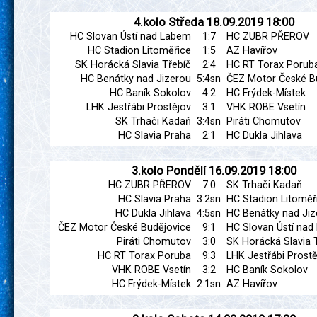
4.kolo
Středa
18.09.2019
18:00
HC Slovan Ústí nad Labem
1:7
HC ZUBR PŘEROV
HC Stadion Litoměřice
1:5
AZ Havířov
SK Horácká Slavia Třebíč
2:4
HC RT Torax Porub
HC Benátky nad Jizerou
5:4sn
ČEZ Motor České B
HC Baník Sokolov
4:2
HC Frýdek-Místek
LHK Jestřábi Prostějov
3:1
VHK ROBE Vsetín
SK Trhači Kadaň
3:4sn
Piráti Chomutov
HC Slavia Praha
2:1
HC Dukla Jihlava
3.kolo
Pondělí
16.09.2019
18:00
HC ZUBR PŘEROV
7:0
SK Trhači Kadaň
HC Slavia Praha
3:2sn
HC Stadion Litoměř
HC Dukla Jihlava
4:5sn
HC Benátky nad Jiz
ČEZ Motor České Budějovice
9:1
HC Slovan Ústí na
Piráti Chomutov
3:0
SK Horácká Slavia 
HC RT Torax Poruba
9:3
LHK Jestřábi Prostě
VHK ROBE Vsetín
3:2
HC Baník Sokolov
HC Frýdek-Místek
2:1sn
AZ Havířov