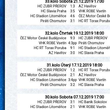
33.kolo
Sobota
21.12.2019
17:00
HC ZUBR PŘEROV
1:3
AZ Havířov
HC Slavia Praha
3:5
VHK ROBE Vsetín
HC Stadion Litoměřice
4:6
ČEZ Motor České B
Piráti Chomutov
3:1
HC RT Torax Porub
32.kolo
Čtvrtek
19.12.2019
18:00
ČEZ Motor České Budějovice
9:3
HC ZUBR PŘEROV
VHK ROBE Vsetín
4:3pp
Piráti Chomutov
HC RT Torax Poruba
9:1
HC Stadion Litoměř
AZ Havířov
3:0
HC Slavia Praha
31.kolo
Úterý
17.12.2019
18:00
HC ZUBR PŘEROV
1:2
HC RT Torax Porub
ČEZ Motor České Budějovice
2:1
AZ Havířov
HC Stadion Litoměřice
3:4pp
VHK ROBE Vsetín
Piráti Chomutov
3:2
HC Slavia Praha
30.kolo
Sobota
07.12.2019
17:00
HC ZUBR PŘEROV
3:1
HC Baník Sokolov
HC Stadion Litoměřice
2:1
VHK ROBE Vsetín