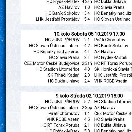
HC Frýdek-Místek
4:3sn
HC Dukla Jihlava
AZ Havířov
1:0
HC Slavia Praha
HC Baník Sokolov
3:4
HC Benátky nad Jiz
LHK Jestřábi Prostějov
5:4
HC Slovan Ústí na
10.kolo
Sobota
05.10.2019
17:00
HC ZUBR PŘEROV
2:1
Piráti Chomutov
HC Slovan Ústí nad Labem
4:2
HC Baník Sokolov
HC Benátky nad Jizerou
4:1
AZ Havířov
HC Slavia Praha
2:1
HC Frýdek-Místek
ČEZ Motor České Budějovice
2:3sn
HC RT Torax Porub
HC Stadion Litoměřice
4:0
SK Horácká Slavia 
SK Trhači Kadaň
2:3
LHK Jestřábi Prostě
HC Dukla Jihlava
2:4
VHK ROBE Vsetín
9.kolo
Středa
02.10.2019
18:00
HC ZUBR PŘEROV
5:2
HC Stadion Litoměř
HC Slovan Ústí nad Labem
2:3pp
AZ Havířov
Piráti Chomutov
1:4
ČEZ Motor České B
VHK ROBE Vsetín
4:5
HC Slavia Praha
HC RT Torax Poruba
2:1
HC Dukla Jihlava
HC Frýdek-Místek
5:3
HC Benátky nad Jiz