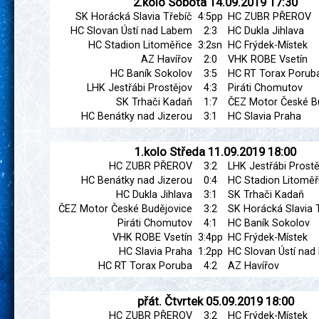
2.kolo
Sobota
14.09.2019
17:30
SK Horácká Slavia Třebíč
4:5pp
HC ZUBR PŘEROV
HC Slovan Ústí nad Labem
2:3
HC Dukla Jihlava
HC Stadion Litoměřice
3:2sn
HC Frýdek-Místek
AZ Havířov
2:0
VHK ROBE Vsetín
HC Baník Sokolov
3:5
HC RT Torax Porub
LHK Jestřábi Prostějov
4:3
Piráti Chomutov
SK Trhači Kadaň
1:7
ČEZ Motor České B
HC Benátky nad Jizerou
3:1
HC Slavia Praha
1.kolo
Středa
11.09.2019
18:00
HC ZUBR PŘEROV
3:2
LHK Jestřábi Prostě
HC Benátky nad Jizerou
0:4
HC Stadion Litoměř
HC Dukla Jihlava
3:1
SK Trhači Kadaň
ČEZ Motor České Budějovice
3:2
SK Horácká Slavia 
Piráti Chomutov
4:1
HC Baník Sokolov
VHK ROBE Vsetín
3:4pp
HC Frýdek-Místek
HC Slavia Praha
1:2pp
HC Slovan Ústí na
HC RT Torax Poruba
4:2
AZ Havířov
přát.
Čtvrtek
05.09.2019
18:00
HC ZUBR PŘEROV
3:2
HC Frýdek-Místek