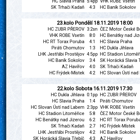
HC Slavia Praha
5:4pp
VHK ROBE Vsetín
SK Trhači Kadaň
4:3
HC Baník Sokolov
23.kolo
Pondělí
18.11.2019
18:00
HC ZUBR PŘEROV
3:2sn
ČEZ Motor České B
VHK ROBE Vsetín
8:0
HC Benátky nad Jiz
HC RT Torax Poruba
4:1
HC Slavia Praha
Piráti Chomutov
1:3
HC Dukla Jihlava
LHK Jestřábi Prostějov
4:5pp
HC Stadion Litoměř
HC Baník Sokolov
3:4
SK Horácká Slavia 
AZ Havířov
4:0
SK Trhači Kadaň
HC Frýdek-Místek
4:2
HC Slovan Ústí na
22.kolo
Sobota
16.11.2019
17:30
HC Dukla Jihlava
0:1pp
HC ZUBR PŘEROV
HC Slavia Praha
1:4
Piráti Chomutov
HC Slovan Ústí nad Labem
2:3pp
VHK ROBE Vsetín
HC Stadion Litoměřice
5:8
ČEZ Motor České B
HC Benátky nad Jizerou
6:2
HC RT Torax Porub
SK Trhači Kadaň
2:7
HC Frýdek-Místek
LHK Jestřábi Prostějov
4:2
HC Baník Sokolov
SK Horácká Slavia Třebíč
4:3
AZ Havířov