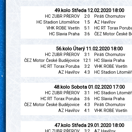
49.kolo
Středa
12.02.2020
18:00
HC ZUBR PŘEROV
2:0
Piráti Chomutov
HC Stadion Litoměřice
1:5
AZ Havířov
VHK ROBE Vsetín
5:1
HC RT Torax Porub
HC Slavia Praha
3:6
ČEZ Motor České B
56.kolo
Úterý
11.02.2020
18:00
HC ZUBR PŘEROV
3:1
Piráti Chomutov
ČEZ Motor České Budějovice
12:1
HC Slavia Praha
HC RT Torax Poruba
3:2
VHK ROBE Vsetín
AZ Havířov
4:3
HC Stadion Litoměř
48.kolo
Sobota
01.02.2020
17:00
HC ZUBR PŘEROV
3:1
HC Stadion Litoměř
HC RT Torax Poruba
3:6
HC Slavia Praha
ČEZ Motor České Budějovice
4:3
Piráti Chomutov
AZ Havířov
4:1
VHK ROBE Vsetín
47.kolo
Středa
29.01.2020
18:00
HC ZUBR PŘEROV
3:2
AZ Havířov