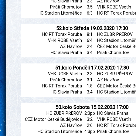
HC Slavia Praha
2:3
AZ Havířov
Piráti Chomutov
3:5
VHK ROBE Vsetín
HC Stadion Litoměřice
6:3
HC RT Torax Porub
52.kolo
Středa
19.02.2020
17:30
HC RT Torax Poruba
8:1
HC ZUBR PŘEROV
VHK ROBE Vsetín
6:4
HC Stadion Litoměř
AZ Havířov
2:4
ČEZ Motor České B
HC Slavia Praha
3:4
Piráti Chomutov
51.kolo
Pondělí
17.02.2020
17:30
VHK ROBE Vsetín
2:3
HC ZUBR PŘEROV
Piráti Chomutov
3:1
AZ Havířov
HC RT Torax Poruba
1:8
ČEZ Motor České B
HC Slavia Praha
3:4
HC Stadion Litoměř
50.kolo
Sobota
15.02.2020
17:00
HC ZUBR PŘEROV
2:3pp
HC Slavia Praha
ČEZ Motor České Budějovice
3:2
VHK ROBE Vsetín
AZ Havířov
2:6
HC RT Torax Porub
HC Stadion Litoměřice
4:3pp
Piráti Chomutov