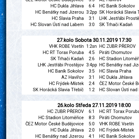
HC Dukla Jihlava
6:4
HC Baník Sokolov
HC Benátky nad Jizerou
3:2pp
SK Horácká Slavia 
HC Slavia Praha
3:1
LHK Jestřábi Prostě
HC Slovan Ústí nad Labem
3:0
SK Trhači Kadaň
27.kolo
Sobota
30.11.2019
17:30
VHK ROBE Vsetín
1:2sn
HC ZUBR PŘEROV
HC RT Torax Poruba
4:5
Piráti Chomutov
SK Trhači Kadaň
2:6
HC Stadion Litoměř
LHK Jestřábi Prostějov
3:4pp
HC Benátky nad Jiz
HC Baník Sokolov
3:5
HC Slavia Praha
AZ Havířov
3:1
HC Dukla Jihlava
HC Frýdek-Místek
2:4
ČEZ Motor České B
SK Horácká Slavia Třebíč
1:2
HC Slovan Ústí na
26.kolo
Středa
27.11.2019
18:00
HC ZUBR PŘEROV
6:1
HC RT Torax Porub
HC Stadion Litoměřice
8:3
Piráti Chomutov
ČEZ Motor České Budějovice
5:0
VHK ROBE Vsetín
HC Dukla Jihlava
2:0
HC Frýdek-Místek
HC Benátky nad Jizerou
4:1
HC Baník Sokolov