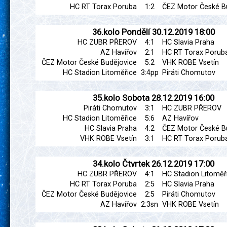
HC RT Torax Poruba
1:2
ČEZ Motor České B
36.kolo
Pondělí
30.12.2019
18:00
HC ZUBR PŘEROV
4:1
HC Slavia Praha
AZ Havířov
2:1
HC RT Torax Porub
ČEZ Motor České Budějovice
5:2
VHK ROBE Vsetín
HC Stadion Litoměřice
3:4pp
Piráti Chomutov
35.kolo
Sobota
28.12.2019
16:00
Piráti Chomutov
3:1
HC ZUBR PŘEROV
HC Stadion Litoměřice
5:6
AZ Havířov
HC Slavia Praha
4:2
ČEZ Motor České B
VHK ROBE Vsetín
3:1
HC RT Torax Porub
34.kolo
Čtvrtek
26.12.2019
17:00
HC ZUBR PŘEROV
4:1
HC Stadion Litoměř
HC RT Torax Poruba
2:5
HC Slavia Praha
ČEZ Motor České Budějovice
2:5
Piráti Chomutov
AZ Havířov
2:3sn
VHK ROBE Vsetín