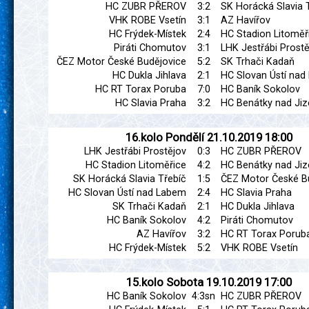
HC ZUBR PŘEROV
3:2
SK Horácká Slavia 
VHK ROBE Vsetín
3:1
AZ Havířov
HC Frýdek-Místek
2:4
HC Stadion Litoměř
Piráti Chomutov
3:1
LHK Jestřábi Prostě
ČEZ Motor České Budějovice
5:2
SK Trhači Kadaň
HC Dukla Jihlava
2:1
HC Slovan Ústí na
HC RT Torax Poruba
7:0
HC Baník Sokolov
HC Slavia Praha
3:2
HC Benátky nad Jiz
16.kolo
Pondělí
21.10.2019
18:00
LHK Jestřábi Prostějov
0:3
HC ZUBR PŘEROV
HC Stadion Litoměřice
4:2
HC Benátky nad Jiz
SK Horácká Slavia Třebíč
1:5
ČEZ Motor České B
HC Slovan Ústí nad Labem
2:4
HC Slavia Praha
SK Trhači Kadaň
2:1
HC Dukla Jihlava
HC Baník Sokolov
4:2
Piráti Chomutov
AZ Havířov
3:2
HC RT Torax Porub
HC Frýdek-Místek
5:2
VHK ROBE Vsetín
15.kolo
Sobota
19.10.2019
17:00
HC Baník Sokolov
4:3sn
HC ZUBR PŘEROV