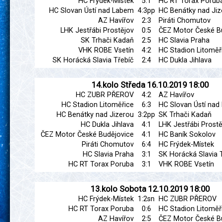
HC Frýdek-Místek
5:1
HC RT Torax Porub
HC Slovan Ústí nad Labem
4:3pp
HC Benátky nad Jiz
AZ Havířov
2:3
Piráti Chomutov
LHK Jestřábi Prostějov
0:5
ČEZ Motor České B
SK Trhači Kadaň
2:5
HC Slavia Praha
VHK ROBE Vsetín
4:2
HC Stadion Litoměř
SK Horácká Slavia Třebíč
2:4
HC Dukla Jihlava
14.kolo
Středa
16.10.2019
18:00
HC ZUBR PŘEROV
4:2
AZ Havířov
HC Stadion Litoměřice
6:3
HC Slovan Ústí na
HC Benátky nad Jizerou
3:2pp
SK Trhači Kadaň
HC Dukla Jihlava
4:1
LHK Jestřábi Prostě
ČEZ Motor České Budějovice
4:1
HC Baník Sokolov
Piráti Chomutov
6:4
HC Frýdek-Místek
HC Slavia Praha
3:1
SK Horácká Slavia 
HC RT Torax Poruba
3:1
VHK ROBE Vsetín
13.kolo
Sobota
12.10.2019
18:00
HC Frýdek-Místek
1:2sn
HC ZUBR PŘEROV
HC RT Torax Poruba
0:6
HC Stadion Litoměř
AZ Havířov
2:5
ČEZ Motor České B