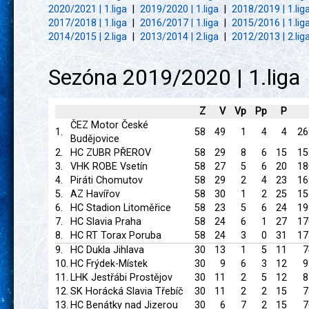
2020/2021 | 1.liga
|
2019/2020 | 1.liga
|
2018/2019 | 1.lig
2017/2018 | 1.liga
|
2016/2017 | 1.liga
|
2015/2016 | 1.lig
2014/2015 | 2.liga
|
2013/2014 | 2.liga
|
2012/2013 | 2.lig
Sezóna 2019/2020 | 1.liga
Z
V
Vp
Pp
P
ČEZ Motor České
1.
58
49
1
4
4
26
Budějovice
2.
HC ZUBR PŘEROV
58
29
8
6
15
15
3.
VHK ROBE Vsetín
58
27
5
6
20
18
4.
Piráti Chomutov
58
29
2
4
23
16
5.
AZ Havířov
58
30
1
2
25
15
6.
HC Stadion Litoměřice
58
23
5
6
24
19
7.
HC Slavia Praha
58
24
6
1
27
17
8.
HC RT Torax Poruba
58
24
3
0
31
17
9.
HC Dukla Jihlava
30
13
1
5
11
7
10.
HC Frýdek-Místek
30
9
6
3
12
9
11.
LHK Jestřábi Prostějov
30
11
2
5
12
8
12.
SK Horácká Slavia Třebíč
30
11
2
2
15
7
13.
HC Benátky nad Jizerou
30
6
7
2
15
7