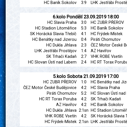
HC Baník Sokolov
3:9
LHK Jestřábi Prostě
6.kolo
Pondělí
23.09.2019
18:00
HC Slavia Praha
3:0
HC ZUBR PŘEROV
HC Stadion Litoměřice
5:3
HC Baník Sokolov
SK Horácká Slavia Třebíč
4:1
HC Frýdek-Místek
HC Benátky nad Jizerou
0:4
Piráti Chomutov
HC Dukla Jihlava
2:3
ČEZ Motor České B
LHK Jestřábi Prostějov
1:4
AZ Havířov
SK Trhači Kadaň
2:7
VHK ROBE Vsetín
HC Slovan Ústí nad Labem
2:4
HC RT Torax Porub
5.kolo
Sobota
21.09.2019
17:00
HC ZUBR PŘEROV
1:0
HC Benátky nad Jiz
ČEZ Motor České Budějovice
4:2
HC Slavia Praha
Piráti Chomutov
5:2
HC Slovan Ústí na
HC RT Torax Poruba
4:2
SK Trhači Kadaň
AZ Havířov
4:2
HC Baník Sokolov
HC Dukla Jihlava
2:1sn
HC Stadion Litoměř
VHK ROBE Vsetín
4:2
SK Horácká Slavia 
HC Frýdek-Místek
2:1sn
LHK Jestřábi Prostě