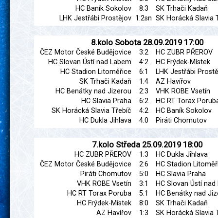
HC Baník Sokolov
8:3
SK Trhači Kadaň
LHK Jestřábi Prostějov
1:2sn
SK Horácká Slavia 
8.kolo
Sobota
28.09.2019
17:00
ČEZ Motor České Budějovice
3:2
HC ZUBR PŘEROV
HC Slovan Ústí nad Labem
4:2
HC Frýdek-Místek
HC Stadion Litoměřice
6:1
LHK Jestřábi Prostě
SK Trhači Kadaň
1:4
AZ Havířov
HC Benátky nad Jizerou
2:3
VHK ROBE Vsetín
HC Slavia Praha
6:2
HC RT Torax Porub
SK Horácká Slavia Třebíč
4:2
HC Baník Sokolov
HC Dukla Jihlava
4:0
Piráti Chomutov
7.kolo
Středa
25.09.2019
18:00
HC ZUBR PŘEROV
1:3
HC Dukla Jihlava
ČEZ Motor České Budějovice
2:6
HC Stadion Litoměř
Piráti Chomutov
5:0
HC Slavia Praha
VHK ROBE Vsetín
3:1
HC Slovan Ústí na
HC RT Torax Poruba
5:1
HC Benátky nad Jiz
HC Frýdek-Místek
8:0
SK Trhači Kadaň
AZ Havířov
1:3
SK Horácká Slavia 