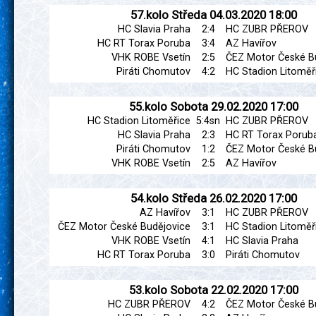
57.kolo
Středa
04.03.2020
18:00
HC Slavia Praha
2:4
HC ZUBR PŘEROV
HC RT Torax Poruba
3:4
AZ Havířov
VHK ROBE Vsetín
2:5
ČEZ Motor České B
Piráti Chomutov
4:2
HC Stadion Litoměř
55.kolo
Sobota
29.02.2020
17:00
HC Stadion Litoměřice
5:4sn
HC ZUBR PŘEROV
HC Slavia Praha
2:3
HC RT Torax Porub
Piráti Chomutov
1:2
ČEZ Motor České B
VHK ROBE Vsetín
2:5
AZ Havířov
54.kolo
Středa
26.02.2020
17:00
AZ Havířov
3:1
HC ZUBR PŘEROV
ČEZ Motor České Budějovice
3:1
HC Stadion Litoměř
VHK ROBE Vsetín
4:1
HC Slavia Praha
HC RT Torax Poruba
3:0
Piráti Chomutov
53.kolo
Sobota
22.02.2020
17:00
HC ZUBR PŘEROV
4:2
ČEZ Motor České B