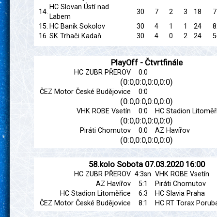
HC Slovan Ústí nad
14.
30
7
2
3
18
7
Labem
15.
HC Baník Sokolov
30
4
1
1
24
8
16.
SK Trhači Kadaň
30
4
0
2
24
5
PlayOff - Čtvrtfinále
HC ZUBR PŘEROV
0:0
(0:0,0:0,0:0,0:0)
ČEZ Motor České Budějovice
0:0
(0:0,0:0,0:0,0:0)
VHK ROBE Vsetín
0:0
HC Stadion Litoměř
(0:0,0:0,0:0,0:0)
Piráti Chomutov
0:0
AZ Havířov
(0:0,0:0,0:0,0:0)
58.kolo
Sobota
07.03.2020
16:00
HC ZUBR PŘEROV
4:3sn
VHK ROBE Vsetín
AZ Havířov
5:1
Piráti Chomutov
HC Stadion Litoměřice
6:3
HC Slavia Praha
ČEZ Motor České Budějovice
8:1
HC RT Torax Porub