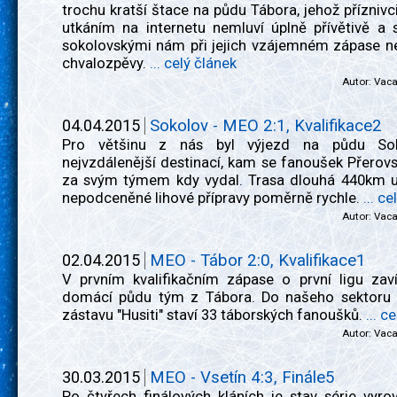
trochu kratší štace na půdu Tábora, jehož příznivc
utkáním na internetu nemluví úplně přívětivě a 
sokolovskými nám při jejich vzájemném zápase ne
chvalozpěvy.
... celý článek
Autor:
Vac
04.04.2015
Sokolov - MEO 2:1, Kvalifikace2
Pro většinu z nás byl výjezd na půdu So
nejvzdálenější destinací, kam se fanoušek Přerov
za svým týmem kdy vydal. Trasa dlouhá 440km u
nepodceněné lihové přípravy poměrně rychle.
... c
Autor:
Vac
02.04.2015
MEO - Tábor 2:0, Kvalifikace1
V prvním kvalifikačním zápase o první ligu zaví
domácí půdu tým z Tábora. Do našeho sektoru 
zástavu "Husiti" staví 33 táborských fanoušků.
... c
Autor:
Vac
30.03.2015
MEO - Vsetín 4:3, Finále5
Po čtyřech finálových kláních je stav série vyro