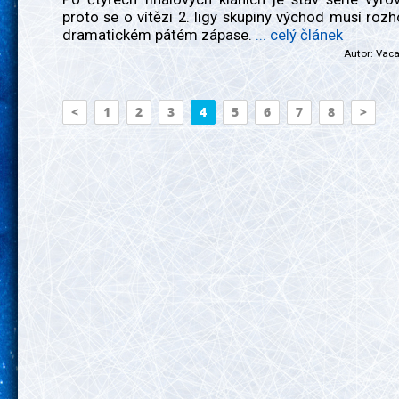
proto se o vítězi 2. ligy skupiny východ musí roz
dramatickém pátém zápase.
... celý článek
Autor:
Vac
<
1
2
3
4
5
6
7
8
>