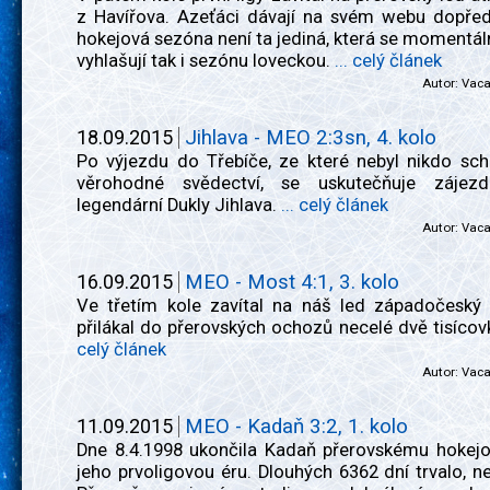
z Havířova. Azeťáci dávají na svém webu dopřed
hokejová sezóna není ta jediná, která se momentáln
vyhlašují tak i sezónu loveckou.
... celý článek
Autor:
Vac
18.09.2015
Jihlava - MEO 2:3sn, 4. kolo
Po výjezdu do Třebíče, ze které nebyl nikdo sc
věrohodné svědectví, se uskutečňuje záje
legendární Dukly Jihlava.
... celý článek
Autor:
Vac
16.09.2015
MEO - Most 4:1, 3. kolo
Ve třetím kole zavítal na náš led západočeský 
přilákal do přerovských ochozů necelé dvě tisícov
celý článek
Autor:
Vac
11.09.2015
MEO - Kadaň 3:2, 1. kolo
Dne 8.4.1998 ukončila Kadaň přerovskému hokej
jeho prvoligovou éru. Dlouhých 6362 dní trvalo, n