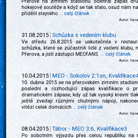
Přerově na zimním stadionu odehrál zápas dru
hokejové soutěže a když se tak stalo, osud nám na
přidělil stejného
... celý článek
Autor:
Vac
31.08.2015
Schůzka s vedením klubu
Ve středu 26.8.2015 se uskutečnila v restaur
schůzka, které se zúčastnili lidé z vedení klubu, n
Přerova, a jistí zástupci MEOfANS.
... celý článek
Autor:
Vac
10.04.2015
MEO - Sokolov 2:1sn, Kvalifikace
10. dubna 2015 se na přerovském zimním stadionu
poslední a rozhodující zápas kvalifikace o pr
dramatickém zápase, kdy už tak vysoký krevní tlak
ještě zvedají různými chutnými nápoji, nakon
vítězí celek domácích
... celý článek
Autor:
Vac
08.04.2015
Tábor - MEO 3:6, Kvalifikace3
Po sobotním výjezdu přes celou republiku na