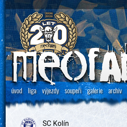
úvod
liga
výjezdy
soupeři
galerie
archiv
SC Kolín