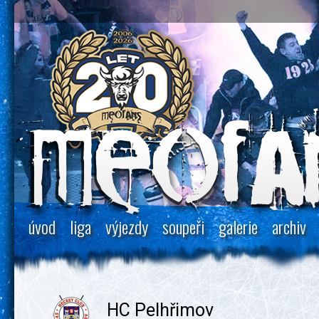
úvod
liga
výjezdy
soupeři
galerie
archiv
HC Pelhřimov