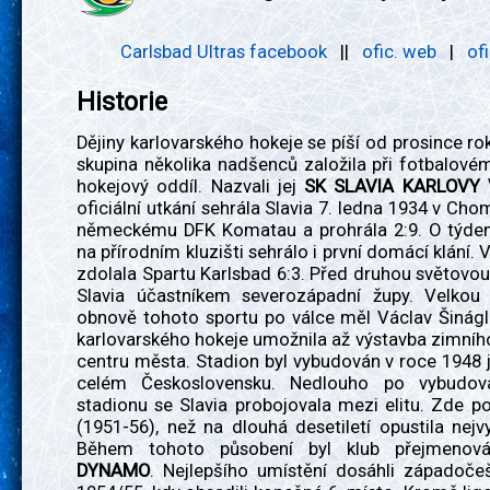
Carlsbad Ultras facebook
||
ofic. web
|
of
Historie
Dějiny karlovarského hokeje se píší od prosince ro
skupina několika nadšenců založila při fotbalovém
hokejový oddíl. Nazvali jej
SK SLAVIA KARLOVY
oficiální utkání sehrála Slavia 7. ledna 1934 v Cho
německému DFK Komatau a prohrála 2:9. O týden
na přírodním kluzišti sehrálo i první domácí klání. 
zdolala Spartu Karlsbad 6:3. Před druhou světovou
Slavia účastníkem severozápadní župy. Velkou
obnově tohoto sportu po válce měl Václav Šinágl
karlovarského hokeje umožnila až výstavba zimníh
centru města. Stadion byl vybudován v roce 1948
celém Československu. Nedlouho po vybudov
stadionu se Slavia probojovala mezi elitu. Zde po
(1951-56), než na dlouhá desetiletí opustila nejv
Během tohoto působení byl klub přejmeno
DYNAMO
. Nejlepšího umístění dosáhli západočeš