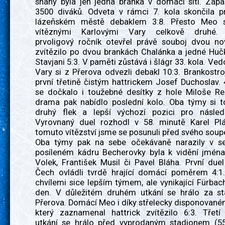
snahy byla jen jedna branka v domácí síti. Zápa
3500 diváků. Odveta v rámci 7. kola skončila p
lázeňském městě debaklem 3:8. Přesto Meo s
vítěznými Karlovými Vary celkově druhé. N
prvoligový ročník otevřel právě souboj dvou n
zvítězilo po dvou brankách Chalánka a jedné Huč
Stavjani 5:3. V paměti zůstává i šlágr 33. kola. Ved
Vary si z Přerova odvezli debakl 10:3. Brankostroj
první třetině čistým hattrickem Josef Duchoslav.
se dočkalo i toužebné desítky z hole Miloše Re
drama pak nabídlo poslední kolo. Oba týmy si t
druhý flek a lepší výchozí pozici pro násled
Vyrovnaný duel rozhodl v 58. minutě Karel Pl
tomuto vítězství jsme se posunuli před svého soup
Oba týmy pak na sebe očekávaně narazily v se
posíleném kádru Becherovky byla k vidění jména
Volek, František Musil či Pavel Bláha. První du
Čech ovládli tvrdě hrající domácí poměrem 4:1.
chvílemi sice lepším týmem, ale vynikající Fürbac
den. V důležitém druhém utkání se hrálo za st
Přerova. Domácí Meo i díky střelecky disponované
který zaznamenal hattrick zvítězilo 6:3. Třetí 
utkání se hrálo před vyprodaným stadionem (55