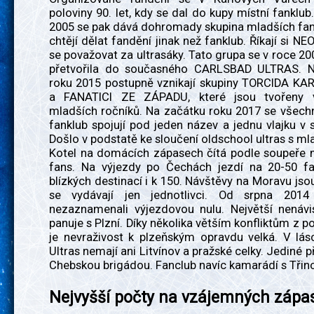
poloviny 90. let, kdy se dal do kupy místní fanklub
2005 se pak dává dohromady skupina mladších fan
chtějí dělat fandění jinak než fanklub. Říkají si NE
se považovat za ultrasáky. Tato grupa se v roce 2
přetvořila do současného CARLSBAD ULTRAS. N
roku 2015 postupně vznikají skupiny TORCIDA K
a FANATICI ZE ZÁPADU, které jsou tvořeny 
mladších ročníků. Na začátku roku 2017 se všech
fanklub spojují pod jeden název a jednu vlajku v 
Došlo v podstatě ke sloučení oldschool ultras s ml
Kotel na domácích zápasech čítá podle soupeře 
fans. Na výjezdy po Čechách jezdí na 20-50 f
blízkých destinací i k 150. Návštěvy na Moravu jsou
se vydávají jen jednotlivci. Od srpna 2014 
nezaznamenali výjezdovou nulu. Největší nenávis
panuje s Plzní. Díky několika větším konfliktům z p
je nevraživost k plzeňským opravdu velká. V lás
Ultras nemají ani Litvínov a pražské celky. Jediné př
Chebskou brigádou. Fanclub navíc kamarádí s Třin
Nejvyšší počty na vzájemných zápa