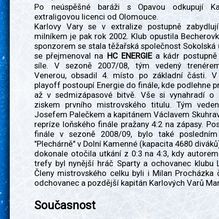
Po neúspěšné baráži s Opavou odkupují Ka
extraligovou licenci od Olomouce.
Karlovy Vary se v extralize postupně zabydlují
milníkem je pak rok 2002. Klub opustila Becherov
sponzorem se stala těžařská společnost Sokolská 
se přejmenoval na
HC ENERGIE
a kádr postupně 
síle. V sezoně 2007/08, tým vedený trenér
Venerou, obsadil 4. místo po základní části. 
playoff postoupí Energie do finále, kde podlehne pr
až v sedmizápasové bitvě. Vše si vynahradí o 
ziskem prvního mistrovského titulu. Tým vede
Josefem Palečkem a kapitánem Václavem Skuhrav
repríze loňského finále pražany 4:2 na zápasy. Pos
finále v sezoně 2008/09, bylo také poslední
"Plechárně" v Dolní Kamenné (kapacita 4680 diváků)
dokonale otočila utkání z 0:3 na 4:3, kdy autore
trefy byl nynější hráč Sparty a ochovanec klubu
Členy mistrovského celku byli i Milan Procházka 
odchovanec a pozdější kapitán Karlových Varů Mar
Současnost