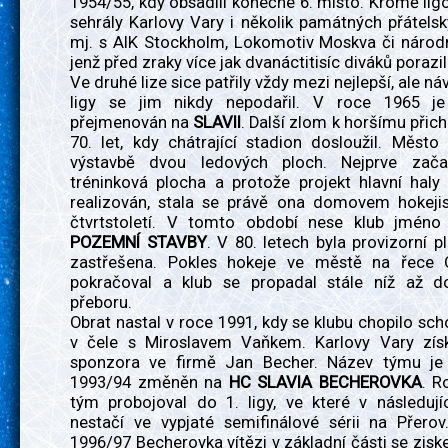
1954/55, kdy obsadili konečné 6. místo. Kromě lig
sehrály Karlovy Vary i několik památných přátels
mj. s AIK Stockholm, Lokomotiv Moskva či náro
jenž před zraky více jak dvanáctitisíc diváků porazili
Ve druhé lize sice patřily vždy mezi nejlepší, ale ná
ligy se jim nikdy nepodařil. V roce 1965 je
přejmenován na
SLAVII
. Další zlom k horšímu přich
70. let, kdy chátrající stadion dosloužil. Měst
výstavbě dvou ledových ploch. Nejprve začal
tréninková plocha a protože projekt hlavní haly
realizován, stala se právě ona domovem hokejis
čtvrtstoletí. V tomto období nese klub jméno
POZEMNÍ STAVBY
. V 80. letech byla provizorní 
zastřešena. Pokles hokeje ve městě na řece 
pokračoval a klub se propadal stále níž až d
přeboru.
Obrat nastal v roce 1991, kdy se klubu chopilo sc
v čele s Miroslavem Vaňkem. Karlovy Vary získ
sponzora ve firmě Jan Becher. Název týmu je
1993/94 změněn na
HC SLAVIA BECHEROVKA
. R
tým probojoval do 1. ligy, ve které v následují
nestačí ve vypjaté semifinálové sérii na Přerov
1996/97 Becherovka vítězi v základní části se zis