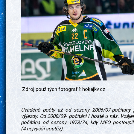
Zdroj použitých fotografií: hokejkv.cz
Uváděné počty až od sezony 2006/07-počítany
výjezdy. Od 2008/09- počítáni i hosté u nás. Vzáj
počítána od sezony 1973/74, kdy MEO postoupil
(4.nejvyšší soutěž).