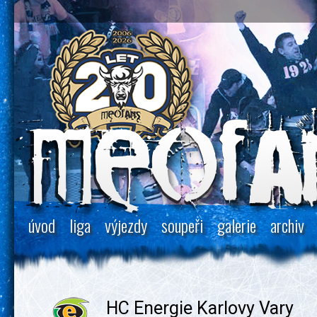
úvod
liga
výjezdy
soupeři
galerie
archiv
HC Energie Karlovy Vary