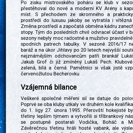
Po zisku mistrovského poháru se klub v sezo
přestěhoval do nové a moderní KV Arény s kap
míst. S přechodem ze skromného a prakticky
prostředí do luxusu jakoby se vytratila i vítězn
Změna prostředí a započatá obměna kádru zanech
stopy. Tým do posledních chvil odvracel účast v bar
sezony nebyly moc radostné a mužstvo pravidelně
spodních patrech tabulky. V sezoně 2016/17 n
baráž a na úkor Jihlavy po 20 letech nejvyšší soutě
nejznámějším odchovancům patří brankář Luká
Jakub Grof či již zmíněný Lukáš Pech. Klubové
zelená, bílá a černá. Pamětníci si však jistě v
červenožlutou Becherovku.
Vzájemná bilance
Veškeré společné měření sil se datuje do polovi
Poprvé se oba kluby utkaly ve druhém kole kvalifik
do 1. ligy 27. února 1995. Přerovští hokejisté by
třetiny lepším týmem a vytvořili si tříbrankový nás
se postupně postarali Vodička, Boháč a Mi
Závěrečnou třetinu hráli hosté vabank, ale výsl