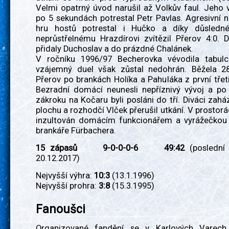
Velmi opatrný úvod narušil až Volkův faul. Jeho v
po 5 sekundách potrestal Petr Pavlas. Agresivní
hru hostů potrestal i Hučko a díky důsledn
neprůstřelnému Hrazdírovi zvítězil Přerov 4:0. 
přidaly Duchoslav a do prázdné Chalánek.
V ročníku 1996/97 Becherovka vévodila tabulc
vzájemný duel však zůstal nedohrán. Běžela 2
Přerov po brankách Holíka a Pahuláka z první třeti
Bezradní domácí neunesli nepříznivý vývoj a po 
zákroku na Kočaru byli posláni do tří. Diváci zahá
plochu a rozhodčí Vlček přerušil utkání. V prostorá
inzultován domácím funkcionářem a vyrážečkou
brankáře Fürbachera.
15 zápasů 9-0-0-0-6 49:42
(poslední
20.12.2017)
Nejvyšší výhra:
10:3
(13.1.1996)
Nejvyšší prohra:
3:8
(15.3.1995)
Fanoušci
Organizované fandění se v Karlových Varech