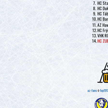
7.
HC Sta
8.
HC Duk
9.
HC Tá
10.
HC Ban
11.
AZ Hav
12.
HC Frý
13.
VHK R
14.
HC ZU
az-fans
◊
fop191