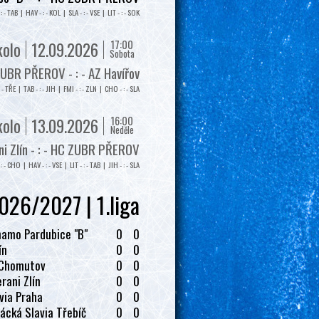
: - TAB | HAV - : - KOL | SLA - : - VSE | LIT - : - SOK
17:00
kolo
12.09.2026
Sobota
UBR PŘEROV - : - AZ Havířov
: - TŘE | TAB - : - JIH | FMI - : - ZLN | CHO - : - SLA
16:00
kolo
13.09.2026
Neděle
i Zlín - : - HC ZUBR PŘEROV
: - CHO | HAV - : - VSE | LIT - : - TAB | JIH - : - SLA
026/2027 | 1.liga
amo Pardubice "B"
0
0
ín
0
0
 Chomutov
0
0
rani Zlín
0
0
via Praha
0
0
ácká Slavia Třebíč
0
0