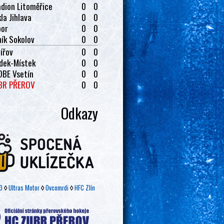
dion Litoměřice
0
0
la Jihlava
0
0
bor
0
0
ík Sokolov
0
0
ířov
0
0
dek-Místek
0
0
OBE Vsetín
0
0
BR PŘEROV
0
0
Odkazy
3
◊
Ultras Motor
◊
Ovcomrdi
◊
HFC Zlín