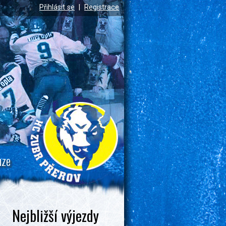
Přihlásit se
|
Registrace
uze
Nejbližší výjezdy