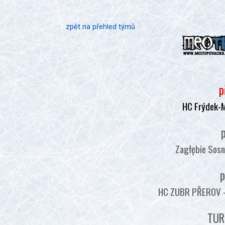
zpět na přehled týmů
p
HC Frýdek-
p
Zagłębie Sosn
p
HC ZUBR PŘEROV - :
TUR