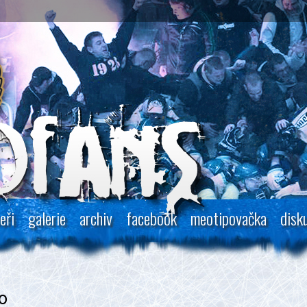
eři
galerie
archiv
facebook
meotipovačka
disk
o