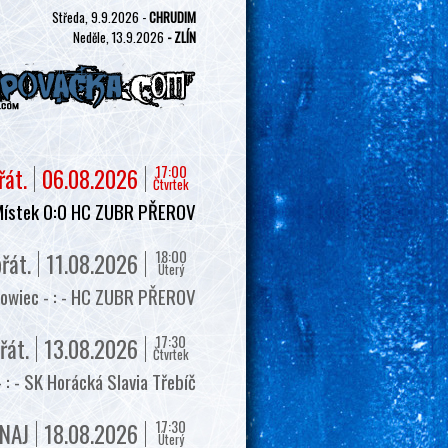
Středa, 9.9.2026 -
CHRUDIM
Neděle, 13.9.2026
- ZLÍN
17:00
řát.
06.08.2026
Čtvrtek
Místek 0:0 HC ZUBR PŘEROV
18:00
řát.
11.08.2026
Úterý
owiec - : - HC ZUBR PŘEROV
17:30
řát.
13.08.2026
Čtvrtek
 - SK Horácká Slavia Třebíč
17:30
NAJ
18.08.2026
Úterý