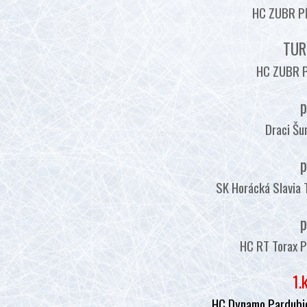
HC ZUBR PŘ
TUR
HC ZUBR P
p
Draci Šu
p
SK Horácká Slavia 
p
HC RT Torax P
1.
HC Dynamo Pardubic