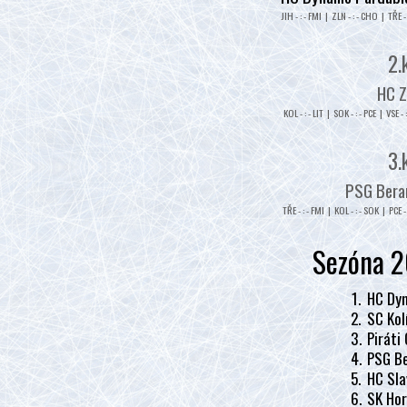
JIH - : - FMI | ZLN - : - CHO | TŘE - 
2.
HC Z
KOL - : - LIT | SOK - : - PCE | VSE - 
3.
PSG Beran
TŘE - : - FMI | KOL - : - SOK | PCE - 
Sezóna 2
1.
HC Dyn
2.
SC Kol
3.
Piráti
4.
PSG Be
5.
HC Sla
6.
SK Hor