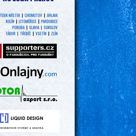
ÝDEK-MÍSTEK
|
CHOMUTOV
|
JIHLAVA
KOLÍN
|
LITOMĚŘICE
|
PARDUBICE
PORUBA
|
SLAVIA
|
SOKOLOV
TÁBOR
|
TŘEBÍČ
|
VSETÍN
|
ZLÍN