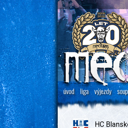
úvod
liga
výjezdy
soup
HC Blansk