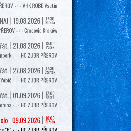
EROV - : - VHK ROBE Vsetín
17:30
NAJ
19.08.2026
Středa
ŘEROV - : - Cracovia Kraków
18:00
řát.
21.08.2026
Pátek
mperk - : - HC ZUBR PŘEROV
17:30
řát.
27.08.2026
Čtvrtek
Třebíč - : - HC ZUBR PŘEROV
17:00
řát.
01.09.2026
Úterý
oruba - : - HC ZUBR PŘEROV
18:00
kolo
09.09.2026
Středa
e "B" - : - HC ZUBR PŘEROV