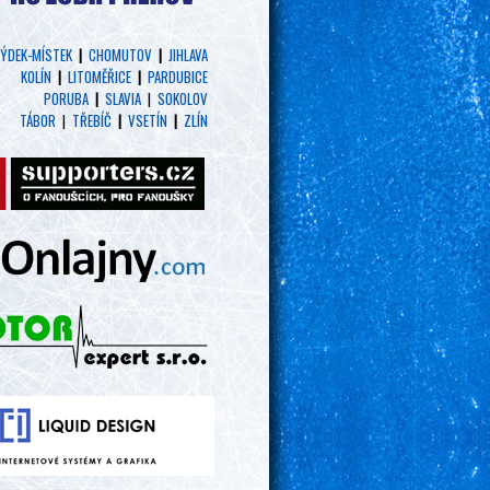
ÝDEK-MÍSTEK
|
CHOMUTOV
|
JIHLAVA
KOLÍN
|
LITOMĚŘICE
|
PARDUBICE
PORUBA
|
SLAVIA
|
SOKOLOV
TÁBOR
|
TŘEBÍČ
|
VSETÍN
|
ZLÍN