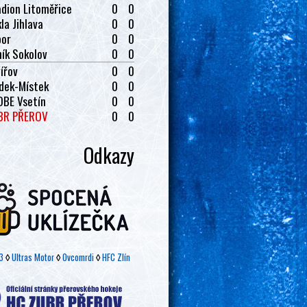
dion Litoměřice
0
0
la Jihlava
0
0
bor
0
0
ík Sokolov
0
0
ířov
0
0
dek-Místek
0
0
OBE Vsetín
0
0
BR PŘEROV
0
0
Odkazy
3
◊
Ultras Motor
◊
Ovcomrdi
◊
HFC Zlín