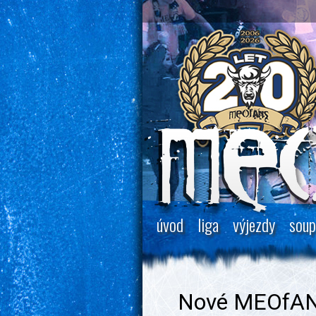
úvod
liga
výjezdy
soup
Nové MEOfA