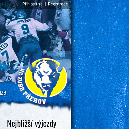
Přihlásit se
|
Registrace
uze
Nejbližší výjezdy