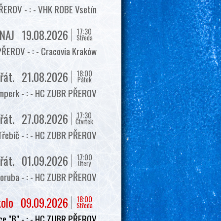
EROV - : - VHK ROBE Vsetín
17:30
NAJ
19.08.2026
Středa
ŘEROV - : - Cracovia Kraków
18:00
řát.
21.08.2026
Pátek
mperk - : - HC ZUBR PŘEROV
17:30
řát.
27.08.2026
Čtvrtek
Třebíč - : - HC ZUBR PŘEROV
17:00
řát.
01.09.2026
Úterý
oruba - : - HC ZUBR PŘEROV
18:00
kolo
09.09.2026
Středa
e "B" - : - HC ZUBR PŘEROV