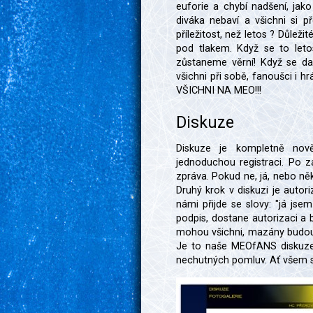
euforie a chybí nadšení, jako
diváka nebaví a všichni si př
příležitost, než letos ? Důležit
pod tlakem. Když se to leto
zůstaneme věrní! Když se dař
všichni při sobě, fanoušci i h
VŠICHNI NA MEO!!!
Diskuze
Diskuze je kompletně nov
jednoduchou registraci. Po z
zpráva. Pokud ne, já, nebo ně
Druhý krok v diskuzi je aut
námi přijde se slovy: "já jse
podpis, dostane autorizaci a 
mohou všichni, mazány budou
Je to naše MEOfANS diskuze,
nechutných pomluv. Ať všem sl