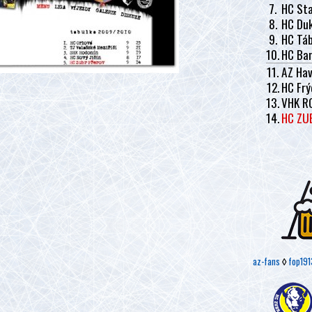
7.
HC Sta
8.
HC Duk
9.
HC Tá
10.
HC Ban
11.
AZ Hav
12.
HC Frý
13.
VHK R
14.
HC ZU
az-fans
◊
fop191