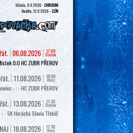
Středa, 9.9.2026 -
CHRUDIM
Neděle, 13.9.2026
- ZLÍN
17:00
řát.
06.08.2026
Čtvrtek
Místek 0:0 HC ZUBR PŘEROV
18:00
řát.
11.08.2026
Úterý
owiec - : - HC ZUBR PŘEROV
17:30
řát.
13.08.2026
Čtvrtek
 - SK Horácká Slavia Třebíč
17:30
NAJ
18.08.2026
Úterý