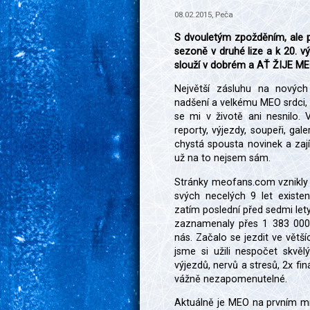
08.02.2015, Peča
S dvouletým zpožděním, ale p
sezoně v druhé lize a k 20. v
slouží v dobrém a AŤ ŽIJE MEO
Největší zásluhu na nových
nadšení a velkému MEO srdci, 
se mi v životě ani nesnilo.
reporty, výjezdy, soupeři, gale
chystá spousta novinek a zají
už na to nejsem sám.
Stránky meofans.com vznikly a
svých necelých 9 let existe
zatím poslední před sedmi lety
zaznamenaly přes 1 383 000 p
nás. Začalo se jezdit ve větší
jsme si užili nespočet skvě
výjezdů, nervů a stresů, 2x fi
vážně nezapomenutelné.
Aktuálně je MEO na prvním míst