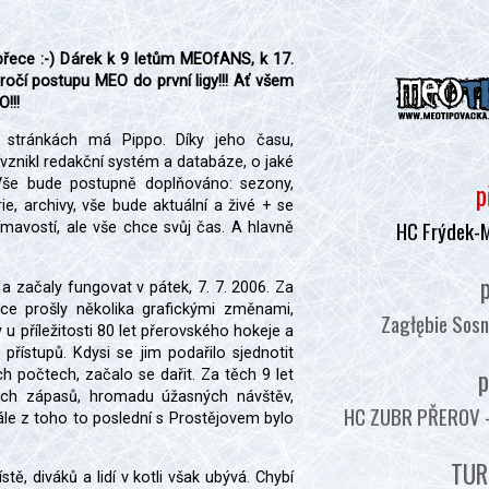
řece :-) Dárek k 9 letům MEOfANS, k 17.
ýročí postupu MEO do první ligy!!! Ať všem
!!!
 stránkách má Pippo. Díky jeho času,
vznikl redakční systém a databáze, o jaké
 Vše bude postupně doplňováno: sezony,
p
rie, archivy, vše bude aktuální a živé + se
HC Frýdek-
mavostí, ale vše chce svůj čas. A hlavně
p
 začaly fungovat v pátek, 7. 7. 2006. Za
nce prošly několika grafickými změnami,
Zagłębie Sosn
 u příležitosti 80 let přerovského hokeje a
řístupů. Kdysi se jim podařilo sjednotit
p
ch počtech, začalo se dařit. Za těch 9 let
lých zápasů, hromadu úžasných návštěv,
HC ZUBR PŘEROV - :
nále z toho to poslední s Prostějovem bylo
TUR
ě, diváků a lidí v kotli však ubývá. Chybí