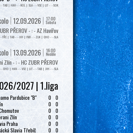
: - TAB | HAV - : - KOL | SLA - : - VSE | LIT - : - SOK
17:00
kolo
12.09.2026
Sobota
UBR PŘEROV - : - AZ Havířov
: - TŘE | TAB - : - JIH | FMI - : - ZLN | CHO - : - SLA
16:00
kolo
13.09.2026
Neděle
i Zlín - : - HC ZUBR PŘEROV
: - CHO | HAV - : - VSE | LIT - : - TAB | JIH - : - SLA
026/2027 | 1.liga
amo Pardubice "B"
0
0
ín
0
0
 Chomutov
0
0
rani Zlín
0
0
via Praha
0
0
ácká Slavia Třebíč
0
0