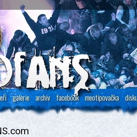
eři
galerie
archiv
facebook
meotipovačka
disk
NS.com