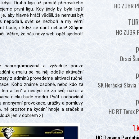
 kdysi. Druhá liga už prostě přerovského
HC ZUBR PŘ
ejeme první ligu. Kdy jindy by byla lepší
é je, aby hlavně hráči věděli, že nemusí být
TUR
s nepodaří, svět se nezboří a my věrní
it bude, i když se dařit nebude! Stůjme
HC ZUBR P
ráči. Věřím, že nás nový web opět sjednotí!
p
Draci Šu
ě naprogramovaná a vyžaduje pouze
adání e-mailu se na něj odešle aktivační
p
který z adminů provedeme aktivaci ručně.
SK Horácká Slavia 
orizace. Koho známe osobně, nebo kdo za
m ten a ten" a nestydí se za svůj názor a
barva nicku bude modrá. Psát i odpovídat
p
 anonymní provokace, urážky a pomluvy.
 né prostor na kydání hnoje a sraček a
HC RT Torax P
ouží jen v dobrém ;-)
1.
HC Dynamo Pardubic