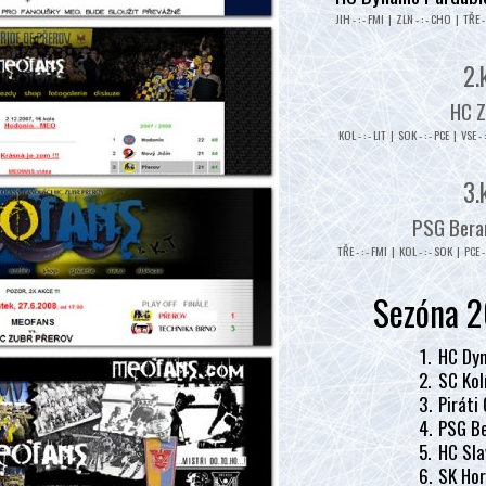
JIH - : - FMI | ZLN - : - CHO | TŘE - 
2.
HC Z
KOL - : - LIT | SOK - : - PCE | VSE - 
3.
PSG Beran
TŘE - : - FMI | KOL - : - SOK | PCE - 
Sezóna 2
1.
HC Dyn
2.
SC Kol
3.
Piráti
4.
PSG Be
5.
HC Sla
6.
SK Hor