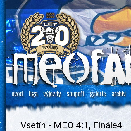
úvod
liga
výjezdy
soupeři
galerie
archiv
Vsetín - MEO 4:1, Finále4