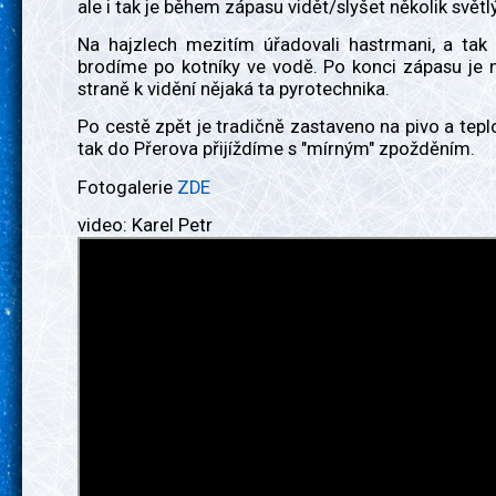
ale i tak je během zápasu vidět/slyšet několik světl
Na hajzlech mezitím úřadovali hastrmani, a tak 
brodíme po kotníky ve vodě. Po konci zápasu je 
straně k vidění nějaká ta pyrotechnika.
Po cestě zpět je tradičně zastaveno na pivo a teplo
tak do Přerova přijíždíme s "mírným" zpožděním.
Fotogalerie
ZDE
video: Karel Petr