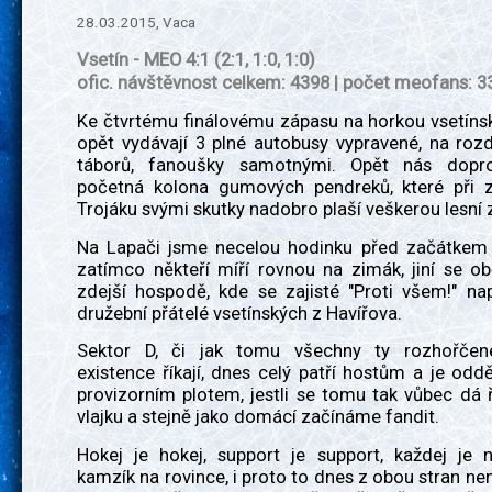
28.03.2015, Vaca
Vsetín - MEO 4:1 (2:1, 1:0, 1:0)
ofic. návštěvnost celkem: 4398 | počet meofans: 3
Ke čtvrtému finálovému zápasu na horkou vsetíns
opět vydávají 3 plné autobusy vypravené, na rozd
táborů, fanoušky samotnými. Opět nás dopro
početná kolona gumových pendreků, které při 
Trojáku svými skutky nadobro plaší veškerou lesní 
Na Lapači jsme necelou hodinku před začátkem š
zatímco někteří míří rovnou na zimák, jiní se ob
zdejší hospodě, kde se zajisté "Proti všem!" na
družební přátelé vsetínských z Havířova.
Sektor D, či jak tomu všechny ty rozhořčené
existence říkají, dnes celý patří hostům a je odd
provizorním plotem, jestli se tomu tak vůbec dá 
vlajku a stejně jako domácí začínáme fandit.
Hokej je hokej, support je support, každej je n
kamzík na rovince, i proto to dnes z obou stran nen