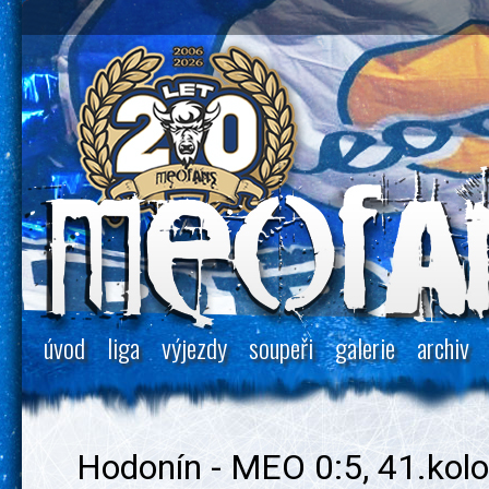
úvod
liga
výjezdy
soupeři
galerie
archiv
Hodonín - MEO 0:5, 41.kolo