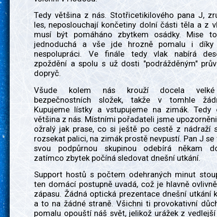
Tedy většina z nás. Stotřicetikilového pana J, z
les, neposlouchají končetiny dolní části těla a z 
musí být pomáháno zbytkem osádky. Mise to
jednoduchá a vše jde hrozně pomalu i díky 
nespolupráci. Ve finále tedy vlak nabírá des
zpoždění a spolu s už dosti "podrážděným" prů
dopryč.
Všude kolem nás krouží docela velké
bezpečnostních složek, takže v tomhle žá
Kupujeme lístky a vstupujeme na zimák. Tedy
většina z nás. Místními pořadateli jsme upozorněni, 
ožralý jak prase, co si ještě po cestě z nádraží 
rozsekat palici, na zimák prostě nevpustí. Pan J se 
svou podpůrnou skupinou odebírá někam do
zatímco zbytek počíná sledovat dnešní utkání.
Support hostů s počtem odehraných minut stou
ten domácí postupně uvadá, což je hlavně ovlivn
zápasu. Žádná optická prezentace dnešní utkání k
a to na žádné straně. Všichni ti provokativní důc
pomalu opouští náš svět, jelikož urážek z vedlejší 