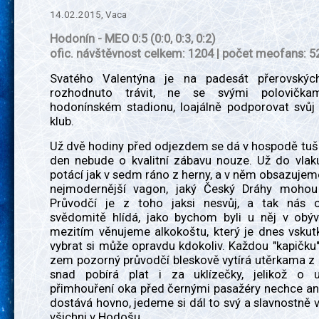
14.02.2015, Vaca
Hodonín - MEO 0:5 (0:0, 0:3, 0:2)
ofic. návštěvnost celkem: 1204 | počet meofans: 5
Svatého Valentýna je na padesát přerovskýc
rozhodnuto trávit, ne se svými polovička
hodonínském stadionu, loajálně podporovat svůj
klub.
Už dvě hodiny před odjezdem se dá v hospodě tuši
den nebude o kvalitní zábavu nouze. Už do vlaku
potácí jak v sedm ráno z herny, a v něm obsazuje
nejmodernější vagon, jaký Český Dráhy mohou
Průvodčí je z toho jaksi nesvůj, a tak nás 
svědomitě hlídá, jako bychom byli u něj v obý
mezitím věnujeme alkokoštu, který je dnes vskutk
vybrat si může opravdu kdokoliv. Každou "kapičku
zem pozorný průvodčí bleskově vytírá utěrkama z h
snad pobírá plat i za uklízečky, jelikož o 
přimhouření oka před černými pasažéry nechce ani
dostává hovno, jedeme si dál to svý a slavnostně
všichni v Hodošu.