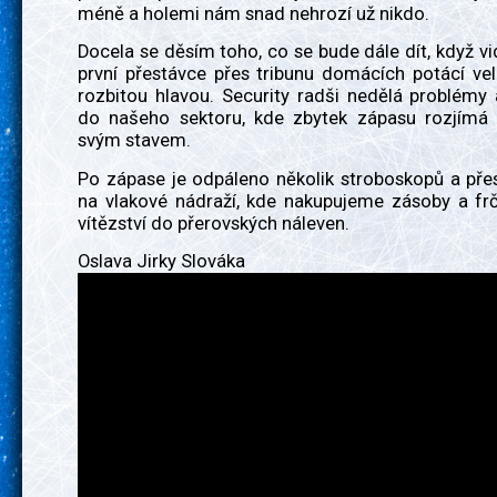
méně a holemi nám snad nehrozí už nikdo.
Docela se děsím toho, co se bude dále dít, když vi
první přestávce přes tribunu domácích potácí ve
rozbitou hlavou. Security radši nedělá problémy
do našeho sektoru, kde zbytek zápasu rozjímá
svým stavem.
Po zápase je odpáleno několik stroboskopů a př
na vlakové nádraží, kde nakupujeme zásoby a frč
vítězství do přerovských náleven.
Oslava Jirky Slováka