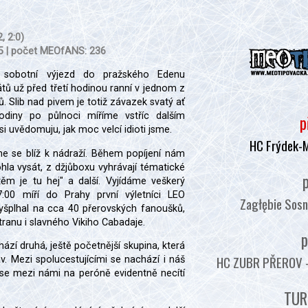
, 2:0)
55 | počet MEOfANS: 236
 sobotní výjezd do pražského Edenu
tů už před třetí hodinou ranní v jednom z
. Slib nad pivem je totiž závazek svatý ať
hodiny po půlnoci míříme vstříc dalším
p
i uvědomuju, jak moc velcí idioti jsme.
HC Frýdek-
e se blíž k nádraží. Během popíjení nám
la vysát, z džjůboxu vyhrávají tématické
p
ěm je tu hej" a další. Vyjídáme veškerý
:00 míří do Prahy první výletníci LEO
Zagłębie Sosn
yšplhal na cca 40 přerovských fanoušků,
stranu i slavného Vikiho Cabadaje.
p
zí druhá, ještě početnější skupina, která
HC ZUBR PŘEROV - :
. Mezi spolucestujícími se nachází i náš
 se mezi námi na peróně evidentně necítí
TUR