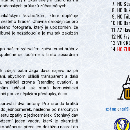
e lítat se svým zkamenělým telefonem a
7.
HC Sta
isu občanských průkazů zúčastněných.
8.
HC Duk
9.
HC Tá
brankářským škraboškám, které doplňuje
10.
HC Ban
or šestého hráče". Ohavná čarodějnice pro
šeho fotografa, který je upozorněn, že
11.
AZ Hav
tribuně je nežádoucí a je mu tak zakázán
12.
HC Frý
13.
VHK R
14.
HC ZU
e po našem vytrvalém zpěvu vrací hráči z
společně se loučíme s tímto absurdním
k zdejší baba Jaga dává najevo až při
ní, abychom uklidili transparent a další
 nesklidil zrovna "standing ovation", a
nům udávat jak stará komunistická
čí pouze nějakými přestupky, či co.
provází dva antony. Pro srandu králíků
az-fans
◊
fop191
u do jednosměrek, následně po náročných
cestu zpátky z jednosměrek. Stohlavý dav
dzemí jeden vagón, který je okamžitě
žkooděnci se přece jen dokážou nasrat do