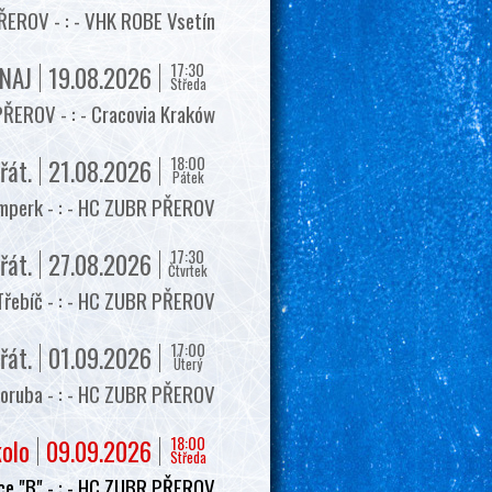
EROV - : - VHK ROBE Vsetín
17:30
NAJ
19.08.2026
Středa
ŘEROV - : - Cracovia Kraków
18:00
řát.
21.08.2026
Pátek
mperk - : - HC ZUBR PŘEROV
17:30
řát.
27.08.2026
Čtvrtek
Třebíč - : - HC ZUBR PŘEROV
17:00
řát.
01.09.2026
Úterý
oruba - : - HC ZUBR PŘEROV
18:00
kolo
09.09.2026
Středa
e "B" - : - HC ZUBR PŘEROV