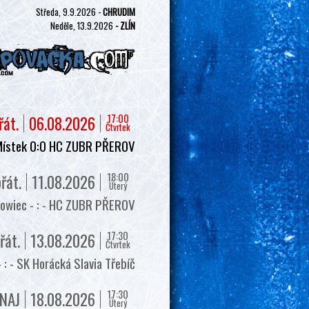
Středa, 9.9.2026 -
CHRUDIM
Neděle, 13.9.2026
- ZLÍN
17:00
řát.
06.08.2026
Čtvrtek
Místek 0:0 HC ZUBR PŘEROV
18:00
řát.
11.08.2026
Úterý
owiec - : - HC ZUBR PŘEROV
17:30
řát.
13.08.2026
Čtvrtek
 - SK Horácká Slavia Třebíč
17:30
NAJ
18.08.2026
Úterý