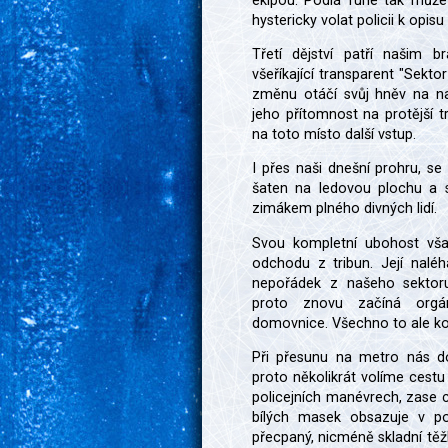
ekipou. Podlá fúrie tak můž
hystericky volat policii k op
Třetí dějství patří našim 
všeříkající transparent "Sekt
změnu otáčí svůj hněv na na
jeho přítomnost na protější 
na toto místo další vstup.
I přes naši dnešní prohru, s
šaten na ledovou plochu a 
zimákem plného divných lidí.
Svou kompletní ubohost vša
odchodu z tribun. Její naléhá
nepořádek z našeho sektoru,
proto znovu začíná orgá
domovnice. Všechno to ale kon
Při přesunu na metro nás do
proto několikrát volíme cest
policejních manévrech, zase 
bílých masek obsazuje v po
přecpaný, nicméně skladní tě