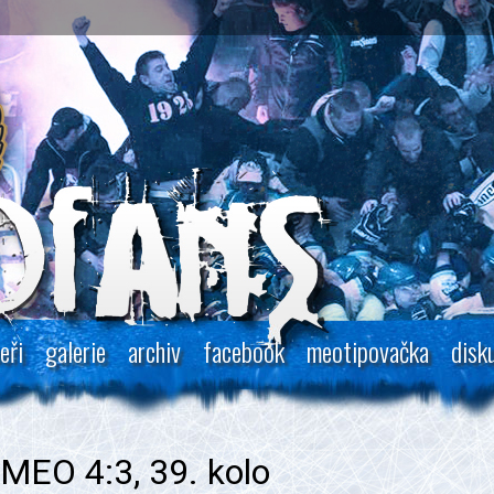
eři
galerie
archiv
facebook
meotipovačka
disk
 MEO 4:3, 39. kolo