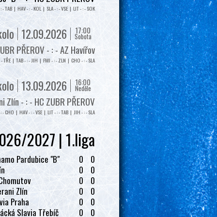
: - TAB | HAV - : - KOL | SLA - : - VSE | LIT - : - SOK
17:00
kolo
12.09.2026
Sobota
UBR PŘEROV - : - AZ Havířov
: - TŘE | TAB - : - JIH | FMI - : - ZLN | CHO - : - SLA
16:00
kolo
13.09.2026
Neděle
i Zlín - : - HC ZUBR PŘEROV
: - CHO | HAV - : - VSE | LIT - : - TAB | JIH - : - SLA
026/2027 | 1.liga
amo Pardubice "B"
0
0
ín
0
0
 Chomutov
0
0
rani Zlín
0
0
via Praha
0
0
ácká Slavia Třebíč
0
0