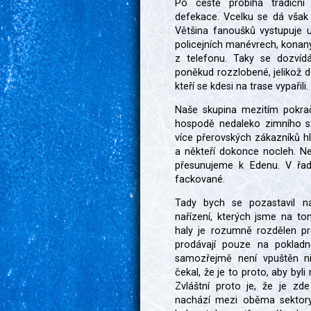
Po cestě probíhá tradiční 
defekace. Vcelku se dá však
Většina fanoušků vystupuje u
policejních manévrech, kona
z telefonu. Taky se dozvíd
poněkud rozzlobené, jelikož d
kteří se kdesi na trase vypařili.
Naše skupina mezitím pokrač
hospodě nedaleko zimního s
více přerovských zákazníků hle
a někteří dokonce nocleh. 
přesunujeme k Edenu. V řad
fackované.
Tady bych se pozastavil n
nařízení, kterých jsme na to
haly je rozumně rozdělen p
prodávají pouze na poklad
samozřejmě není vpuštěn ni
čekal, že je to proto, aby by
Zvláštní proto je, že je zd
nachází mezi oběma sektory