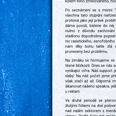
kolem toho zmiňovaného, ho
Po seznámení se s místní "
všechna tato stupidní nařízen
protivná jako její právě pro
dáma povolí, baterie do něj
nutno z důvodu zachování
stadionu dopodrobna popsat
nic rasistického, xenofobního
nám díky bohu tahle zlá xa
proneseny bez problému.
Na zimáku se formujeme ve 
těsné blízkosti. Dnes se nás 
vynikající cifra. Náš support
slabý. Na náš počet jsme př
však stačí až až. Odporná me
šikanovat našeho speakra, jeli
u reklam.
Ve druhé periodě se přerov
žlutými fóliemi na dvě polovi
nad naším sektorem s menší, 