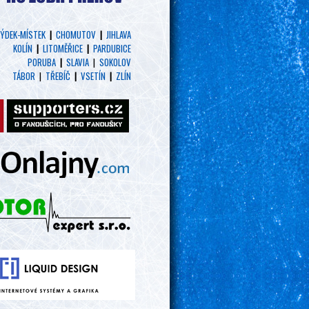
ÝDEK-MÍSTEK
|
CHOMUTOV
|
JIHLAVA
KOLÍN
|
LITOMĚŘICE
|
PARDUBICE
PORUBA
|
SLAVIA
|
SOKOLOV
TÁBOR
|
TŘEBÍČ
|
VSETÍN
|
ZLÍN