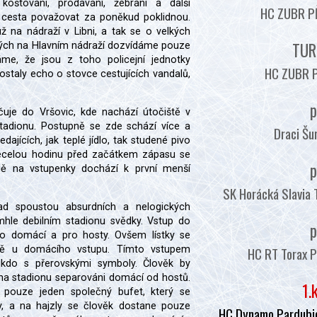
koštování, prodávání, žebrání a další
HC ZUBR PŘ
 cesta považovat za poněkud poklidnou.
ž na nádraží v Libni, a tak se o velkých
TUR
ných na Hlavním nádraží dozvídáme pouze
áme, že jsou z toho policejní jednotky
HC ZUBR P
ostaly echo o stovce cestujících vandalů,
p
uje do Vršovic, kde nachází útočiště v
tadionu. Postupně se zde schází více a
Draci Šu
dajících, jak teplé jídlo, tak studené pivo
Necelou hodinu před začátkem zápasu se
p
ě na vstupenky dochází k první menší
SK Horácká Slavia 
ad spoustou absurdních a nelogických
mhle debilním stadionu svědky. Vstup do
p
ro domácí a pro hosty. Ovšem lístky se
HC RT Torax P
ně u domácího vstupu. Tímto vstupem
kdo s přerovskými symboly. Člověk by
li na stadionu separováni domácí od hostů.
1.
e pouze jeden společný bufet, který se
, a na hajzly se člověk dostane pouze
HC Dynamo Pardubic