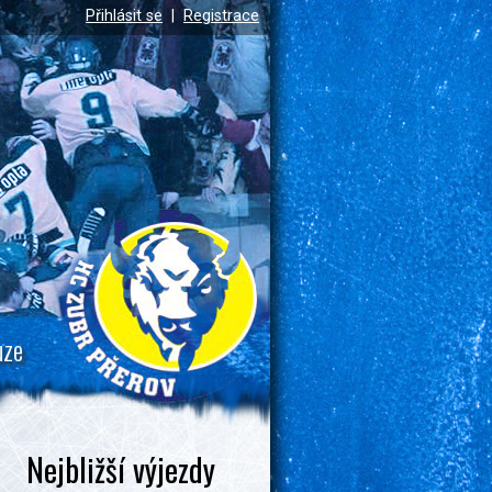
Přihlásit se
|
Registrace
uze
Nejbližší výjezdy