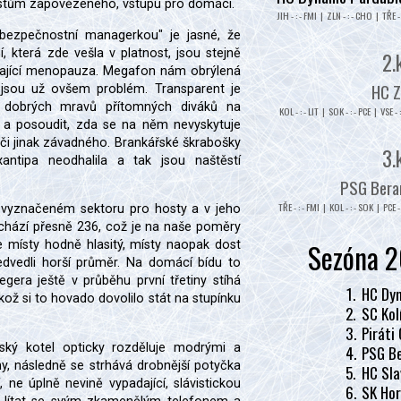
stům zapovězeného, vstupu pro domácí.
JIH - : - FMI | ZLN - : - CHO | TŘE - 
bezpečnostní managerkou" je jasné, že
í, která zde vešla v platnost, jsou stejně
2.
bíhající menopauza. Megafon nám obrýlená
HC Z
 jsou už ovšem problém. Transparent je
 dobrých mravů přítomných diváků na
KOL - : - LIT | SOK - : - PCE | VSE - 
 a posoudit, zda se na něm nevyskytuje
 či jinak závadného. Brankářské škrabošky
3.
ntipa neodhalila a tak jsou naštěstí
PSG Beran
TŘE - : - FMI | KOL - : - SOK | PCE - 
vyznačeném sektoru pro hosty a v jeho
schází přesně 236, což je na naše poměry
Sezóna 2
 je místy hodně hlasitý, místy naopak dost
edvedli horší průměr. Na domácí bídu to
gera ještě v průběhu první třetiny stíhá
1.
HC Dyn
kož si to hovado dovolilo stát na stupínku
2.
SC Kol
3.
Piráti
ský kotel opticky rozděluje modrými a
4.
PSG Be
ny, následně se strhává drobnější potyčka
5.
HC Sla
ne úplně nevině vypadající, slávistickou
6.
SK Hor