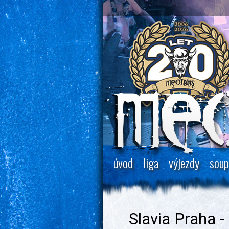
úvod
liga
výjezdy
soup
Slavia Praha -