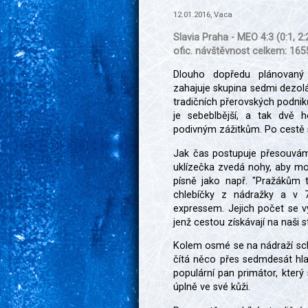
12.01.2016, Vaca
Slavia Praha - MEO 4:3 (0:1, 2:2
ofic. návštěvnost celkem: 16
Dlouho dopředu plánovaný
zahajuje skupina sedmi dezolá
tradičních přerovských podniků
je sebeblbější, a tak dvě 
podivným zážitkům. Po cestě s
Jak čas postupuje přesouvám
uklízečka zvedá nohy, aby moh
písně jako např. "Pražákům t
chlebíčky z nádražky a v 7
expressem. Jejich počet se v
jenž cestou získávají na naši 
Kolem osmé se na nádraží schá
čítá něco přes sedmdesát hlav
populární pan primátor, který
úplně ve své kůži.