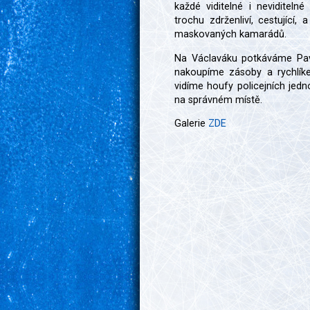
každé viditelné i neviditelné
trochu zdrženliví, cestující,
maskovaných kamarádů.
Na Václaváku potkáváme Pav
nakoupíme zásoby a rychlík
vidíme houfy policejních jedn
na správném místě.
Galerie
ZDE