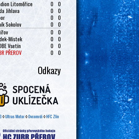
dion Litoměřice
0
0
la Jihlava
0
0
bor
0
0
ík Sokolov
0
0
ířov
0
0
dek-Místek
0
0
OBE Vsetín
0
0
BR PŘEROV
0
0
Odkazy
3
◊
Ultras Motor
◊
Ovcomrdi
◊
HFC Zlín