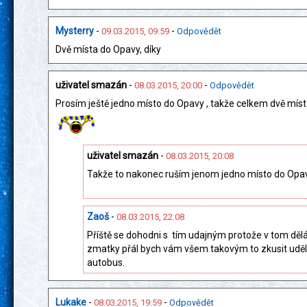
Mysterry
-
-
09.03.2015, 09:59
Odpovědět
Dvě místa do Opavy, díky
uživatel smazán
-
-
08.03.2015, 20:00
Odpovědět
Prosím ještě jedno místo do Opavy , takže celkem dvě místa
uživatel smazán
-
08.03.2015, 20:08
Takže to nakonec ruším jenom jedno místo do Opav
Zaoš
-
08.03.2015, 22:08
Příště se dohodni s tím udajným protože v tom děl
zmatky přál bych vám všem takovým to zkusit uděl
autobus.
Lukake
-
-
08.03.2015, 19:59
Odpovědět