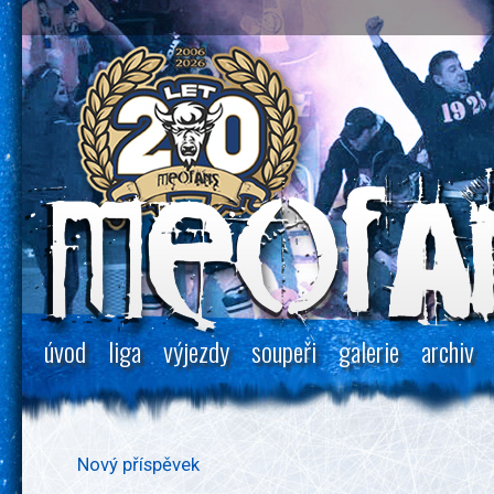
úvod
liga
výjezdy
soupeři
galerie
archiv
Nový příspěvek