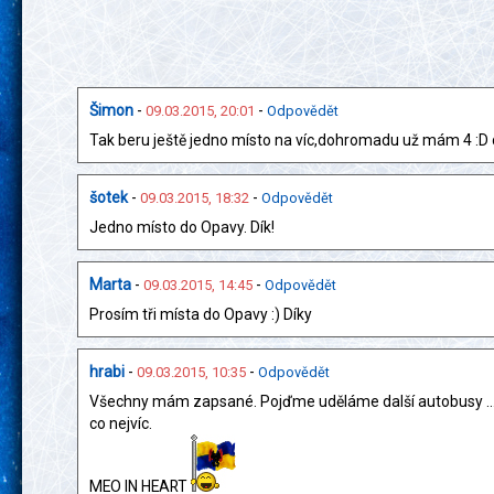
Šimon
-
-
09.03.2015, 20:01
Odpovědět
Tak beru ještě jedno místo na víc,dohromadu už mám 4 :D 
šotek
-
-
09.03.2015, 18:32
Odpovědět
Jedno místo do Opavy. Dík!
Marta
-
-
09.03.2015, 14:45
Odpovědět
Prosím tři místa do Opavy :) Díky
hrabi
-
-
09.03.2015, 10:35
Odpovědět
Všechny mám zapsané. Pojďme uděláme další autobusy ...
co nejvíc.
MEO IN HEART