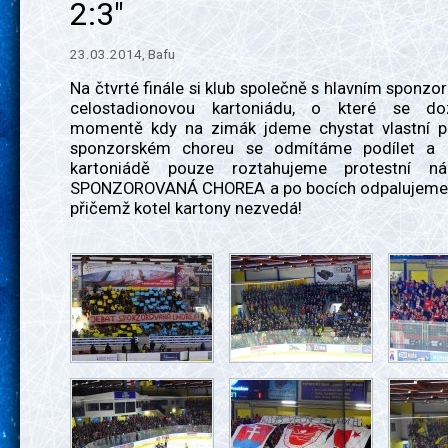
2:3"
23.03.2014, Bafu
Na čtvrté finále si klub společně s hlavním sponzor
celostadionovou kartoniádu, o které se d
momentě kdy na zimák jdeme chystat vlastní p
sponzorském choreu se odmítáme podílet a p
kartoniádě pouze roztahujeme protestní n
SPONZOROVANÁ CHOREA a po bocích odpalujeme 
přičemž kotel kartony nezvedá!